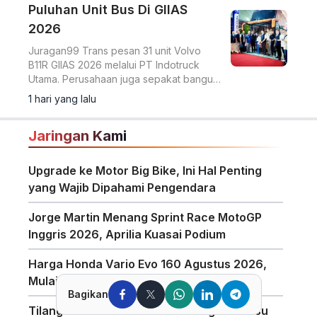
Puluhan Unit Bus Di GIIAS
2026
Juragan99 Trans pesan 31 unit Volvo
B11R GIIAS 2026 melalui PT Indotruck
Utama. Perusahaan juga sepakat bangun
dua unit double decker berbasis sasis
1 hari yang lalu
Scania K450CB untuk layanan AKAP
premium.
Jaringan Kami
Upgrade ke Motor Big Bike, Ini Hal Penting
yang Wajib Dipahami Pengendara
Jorge Martin Menang Sprint Race MotoGP
Inggris 2026, Aprilia Kuasai Podium
Harga Honda Vario Evo 160 Agustus 2026,
Mulai Rp28,5 Juta
Bagikan
Tilang Manual Berlaku? Polisi Tegaskan Isu