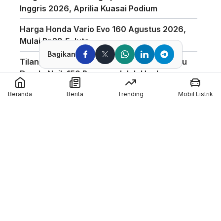
Inggris 2026, Aprilia Kuasai Podium
Harga Honda Vario Evo 160 Agustus 2026,
Mulai Rp28,5 Juta
Bagikan
Tilang Manual Berlaku? Polisi Tegaskan Isu
Denda Naik 150 Persen adalah Hoaks
Mario Aji Amankan Qualifying 2(Q2) Di Moto2
Beranda
Berita
Trending
Mobil Listrik
Inggris 2026
Finish Di Atas Pimpinan Klasemen, Veda Ega
Raih Hasil Positif di FP1 Moto3 Inggris 2026
Hasil FP1 GP Inggris : Alex Marquez Tercepat!
Member of :