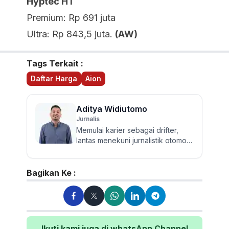
Hyptec HT
Premium: Rp 691 juta
Ultra: Rp 843,5 juta.
(AW)
Tags Terkait :
Daftar Harga
Aion
Aditya Widiutomo
Jurnalis
Memulai karier sebagai drifter,
lantas menekuni jurnalistik otomotif
dan review mobil sejak 2017.
Walau sering mereview...
Bagikan Ke :
Ikuti kami juga di whatsApp Channel