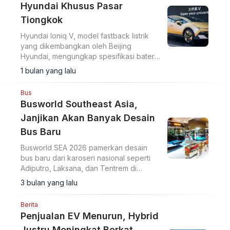
Hyundai Khusus Pasar
Tiongkok
Hyundai Ioniq V, model fastback listrik
yang dikembangkan oleh Beijing
Hyundai, mengungkap spesifikasi baterai
LFP berkapasitas 66,8 kWh yang mampu
1 bulan yang lalu
menghadirkan jarak tempuh hingga 620
km.
Bus
Busworld Southeast Asia,
Janjikan Akan Banyak Desain
Bus Baru
Busworld SEA 2026 pamerkan desain
bus baru dari karoseri nasional seperti
Adiputro, Laksana, dan Tentrem di
JIEXpo Kemayoran, 20-22 Mei. Edisi
3 bulan yang lalu
terbesar dengan 1.500+ partisipan.
Berita
Penjualan EV Menurun, Hybrid
Justru Meningkat Berkat