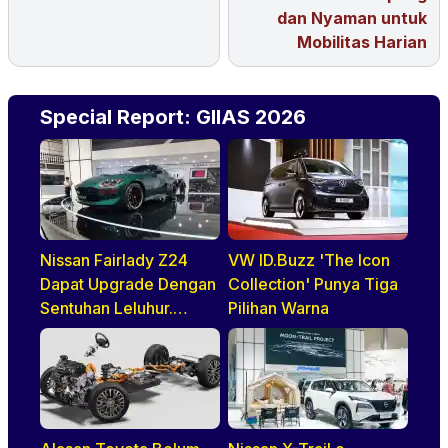
dan Nyaman untuk
Mobilitas Harian
Special Report: GIIAS 2026
Nissan Fairlady Z24
VW ID.Buzz 'The Icon
Dapat Upgrade Dengan
Collection' Punya Tiga
Sentuhan Leluhur.
Pilihan Warna
Indonesia Jadi Negara
Pertama di ASEAN
Yang Disapa