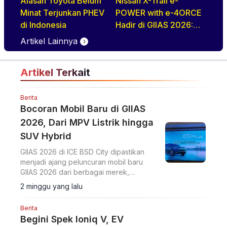
Alasan Toyota Belum
Nissan X-Trail e-
Minat Terjunkan PHEV
POWER with e-4ORCE
di Indonesia
Hadir di GIIAS 2026:
Performa,
Artikel Lainnya
Kenyamanan, dan
Teknologi Elektrifikasi
Artikel Terkait
dalam Satu Paket
Berita
Bocoran Mobil Baru di GIIAS
2026, Dari MPV Listrik hingga
SUV Hybrid
GIIAS 2026 di ICE BSD City dipastikan
menjadi ajang peluncuran mobil baru
GIIAS 2026 dari berbagai merek,
mencakup MPV listrik hingga SUV hybrid.
2 minggu yang lalu
Berita
Begini Spek Ioniq V, EV