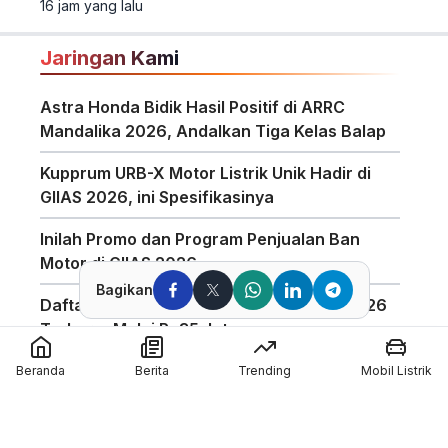
16 jam yang lalu
PHEV.
Jaringan Kami
Astra Honda Bidik Hasil Positif di ARRC
Mandalika 2026, Andalkan Tiga Kelas Balap
Kupprum URB-X Motor Listrik Unik Hadir di
GIIAS 2026, ini Spesifikasinya
Inilah Promo dan Program Penjualan Ban
Motor di GIIAS 2026
Bagikan
Daftar Harga Honda PCX 160 Agustus 2026
Terbaru, Mulai Rp35 Jutaan
Penggunaan Boost Charge ALVA Naik Tajam,
Beranda
Berita
Trending
Mobil Listrik
Tembus 154 Ribu Jam
Pabrikan Tiongkok CFMoto Tertarik Ikut