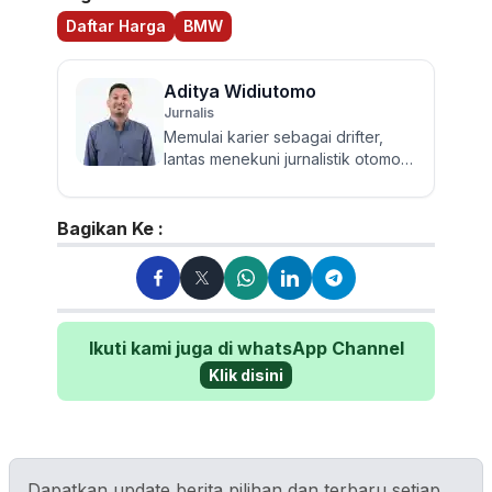
Daftar Harga
BMW
Aditya Widiutomo
Jurnalis
Memulai karier sebagai drifter,
lantas menekuni jurnalistik otomotif
dan review mobil sejak 2017.
Walau sering mereview...
Bagikan Ke :
Ikuti kami juga di whatsApp Channel
Klik disini
Dapatkan update berita pilihan dan terbaru setiap