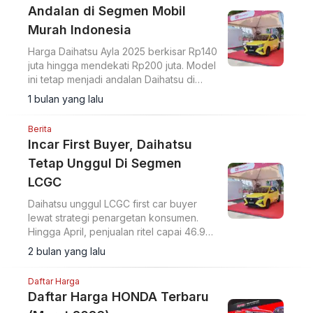
Andalan di Segmen Mobil
Murah Indonesia
Harga Daihatsu Ayla 2025 berkisar Rp140
juta hingga mendekati Rp200 juta. Model
ini tetap menjadi andalan Daihatsu di
segmen LCGC berkat efisiensi bahan
1 bulan yang lalu
bakar dan platform DNGA.
Berita
Incar First Buyer, Daihatsu
Tetap Unggul Di Segmen
LCGC
Daihatsu unggul LCGC first car buyer
lewat strategi penargetan konsumen.
Hingga April, penjualan ritel capai 46.953
unit dengan pangsa pasar 16,3 persen
2 bulan yang lalu
dan posisi merek otomotif nomor dua.
Daftar Harga
Daftar Harga HONDA Terbaru