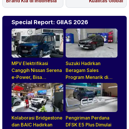
Brand Kia di Indonesia
Kualitas Global
Special Report: GIIAS 2026
MPV Elektrifikasi
Suzuki Hadirkan
Canggih Nissan Serena
Beragam Sales
e-Power, Bisa
Program Menarik di
Diandalkan Untuk
GIIAS 2026, Mulai dari
Kebutuhan Harian
DP Ringan hingga
Keluarga
Promo Aftersales
Kolaborasi Bridgestone
Pengiriman Perdana
dan BAIC Hadirkan
DFSK E5 Plus Dimulai