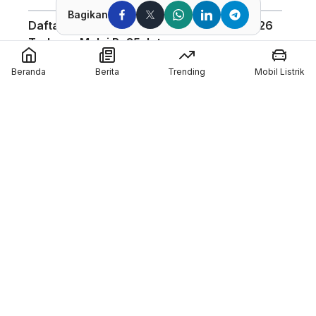
Bagikan
Daftar Harga Honda PCX 160 Agustus 2026
Terbaru, Mulai Rp35 Jutaan
Penggunaan Boost Charge ALVA Naik Tajam,
Beranda
Berita
Trending
Mobil Listrik
Tembus 154 Ribu Jam
Pabrikan Tiongkok CFMoto Tertarik Ikut
Ajang MotoGP
Pol Espargaro Gantikan Maverick Vinales di
MotoGP Inggris 2026, Isu Konflik dengan KTM
Kian Menguat
Member of :