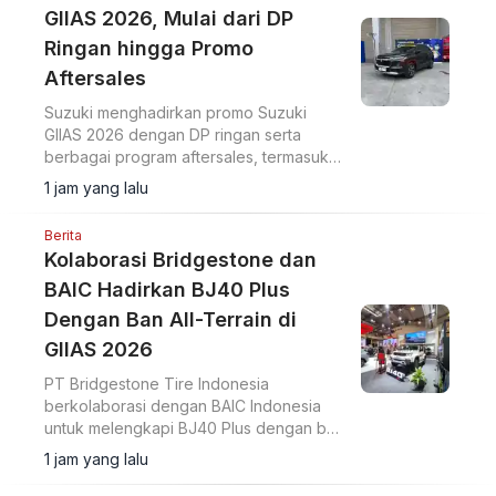
GIIAS 2026, Mulai dari DP
Ringan hingga Promo
Aftersales
Suzuki menghadirkan promo Suzuki
GIIAS 2026 dengan DP ringan serta
berbagai program aftersales, termasuk
diskon suku cadang dan voucher selama
1 jam yang lalu
pameran di ICE BSD City.
Berita
Kolaborasi Bridgestone dan
BAIC Hadirkan BJ40 Plus
Dengan Ban All-Terrain di
GIIAS 2026
PT Bridgestone Tire Indonesia
berkolaborasi dengan BAIC Indonesia
untuk melengkapi BJ40 Plus dengan ban
Bridgestone Dueler A/T002 di GIIAS
1 jam yang lalu
2026.