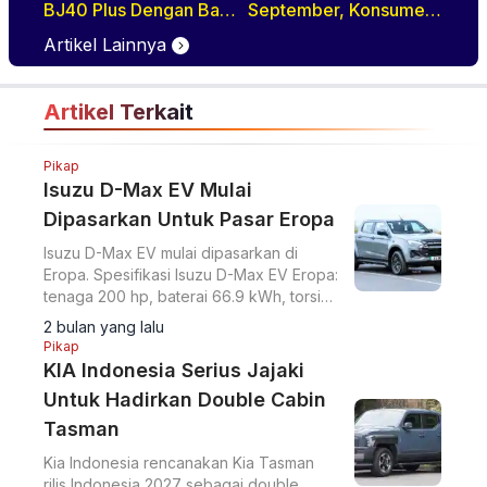
BJ40 Plus Dengan Ban
September, Konsumen
All-Terrain di GIIAS
Diajak Tur Pabrik
Artikel Lainnya
2026
Artikel Terkait
Pikap
Isuzu D-Max EV Mulai
Dipasarkan Untuk Pasar Eropa
Isuzu D-Max EV mulai dipasarkan di
Eropa. Spesifikasi Isuzu D-Max EV Eropa:
tenaga 200 hp, baterai 66.9 kWh, torsi
347 Nm, range 263-335 km WLTP.
2 bulan yang lalu
Pikap
KIA Indonesia Serius Jajaki
Untuk Hadirkan Double Cabin
Tasman
Kia Indonesia rencanakan Kia Tasman
rilis Indonesia 2027 sebagai double