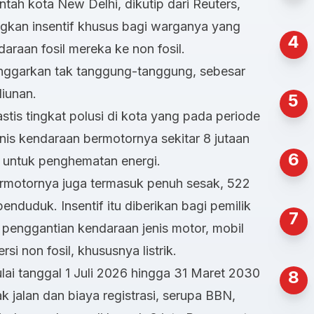
tah kota New Delhi, dikutip dari Reuters,
ngkan insentif khusus bagi warganya yang
4
araan fosil mereka ke non fosil.
anggarkan tak tanggung-tanggung, sebesar
iliunan.
5
stis tingkat polusi di kota yang pada periode
nis kendaraan bermotornya sekitar 8 jutaan
6
il untuk penghematan energi.
rmotornya juga termasuk penuh sesak, 522
enduduk. Insentif itu diberikan bagi pemilik
7
 penggantian kendaraan jenis motor, mobil
i non fosil, khususnya listrik.
lai tanggal 1 Juli 2026 hingga 31 Maret 2030
8
 jalan dan biaya registrasi, serupa BBN,