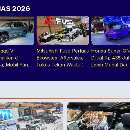
IIAS 2026
iggo V
Mitsubishi Fuso Perluas
Honda Super-O
nalkan di
Ekosistem Aftersales,
Dijual Rp 438 Jut
ia, Mobil Yang
Fokus Tekan Waktu
Lebih Mahal Dari
di MPV Hingga
Perawatan Armada
EV Tiongkok
Cabin