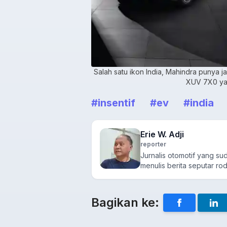
Salah satu ikon India, Mahindra punya
XUV 7X0 yan
#insentif
#ev
#india
Erie W. Adji
reporter
Jurnalis otomotif yang s
menulis berita seputar rod
Bagikan ke: