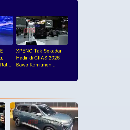
NE
XPENG Tak Sekadar
a,
Hadir di GIIAS 2026,
 Rata2
Bawa Komitmen
Jangka Panjang
Bangun Ekosistem
Kendaraan Listrik
Indonesia