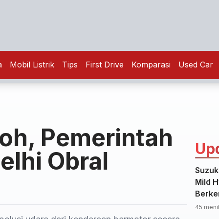
a
Mobil Listrik
Tips
First Drive
Komparasi
Used Car
toh, Pemerintah
Up
elhi Obral
Suzuk
Mild 
Berke
45 menit