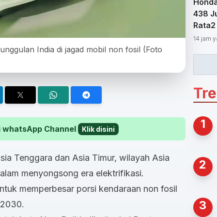
Honda
438 Ju
Rata2
14 jam y
unggulan India di jagad mobil non fosil (Foto
Tr
1
 di whatsApp Channel
Klik disini
sia Tenggara dan Asia Timur, wilayah Asia
2
 dalam menyongsong era elektrifikasi.
untuk memperbesar porsi kendaraan non fosil
3
 2030.