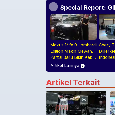
Special Report: G
Maxus Mifa 9 Lombardi
Chery T
Edition Makin Mewah,
Diperke
Partisi Baru Bikin Kabin
Indones
Lebih Lapang dan
BIsa Ja
Artikel Lainnya
Eksklusif
Double 
Artikel Terkait