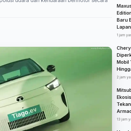
polusi udara dari kendaraan bermotor secara
Maxus
Editio
Baru B
Lapan
1 jam ya
Chery
Diperk
Mobil
Hingg
2 jam ya
Mitsub
Ekosis
Tekan
Arma
13 jam y