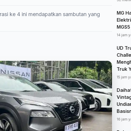
MG Ha
rasi ke 4 ini mendapatkan sambutan yang
Elektr
MGS5 
14 jam y
UD Tru
Chall
Mengh
Truk 
15 jam y
Daiha
Vinta
Undia
Basisn
16 jam y