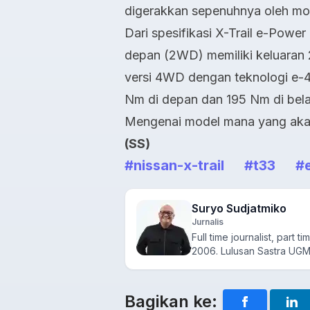
digerakkan sepenuhnya oleh motor
Dari spesifikasi
X-Trail e-Power
depan (2WD) memiliki keluaran
versi 4WD dengan teknologi e-4
Nm di depan dan 195 Nm di bel
Mengenai model mana yang aka
(SS)
#nissan-x-trail
#t33
#
Suryo Sudjatmiko
Jurnalis
Full time journalist, part t
2006. Lulusan Sastra UGM i
Bagikan ke: