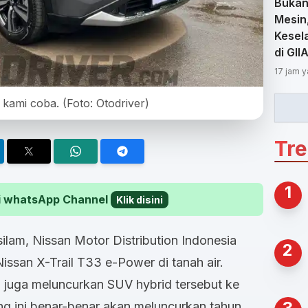
Bukan
Mesin
Kesel
di GII
17 jam y
kami coba. (Foto: Otodriver)
Tr
1
 di whatsApp Channel
Klik disini
ilam, Nissan Motor Distribution Indonesia
2
ssan X-Trail T33 e-Power di tanah air.
 juga meluncurkan SUV hybrid tersebut ke
3
g ini benar-benar akan meluncurkan tahun