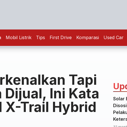
a
Mobil Listrik
Tips
First Drive
Komparasi
Used Car
rkenalkan Tapi
Up
Dijual, Ini Kata
Solar 
 X-Trail Hybrid
Disosi
Pelak
Keter
32 menit