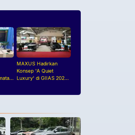
MAXUS Hadirkan
Konsep 'A Quiet
matan
Luxury' di GIIAS 2026
melalui Jajaran
Premium Electric MPV