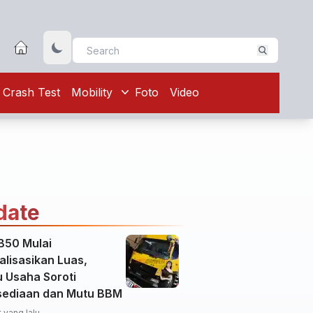
Crash Test
Mobility
Foto
Video
date
B50 Mulai
alisasikan Luas,
u Usaha Soroti
sediaan dan Mutu BBM
 yang lalu