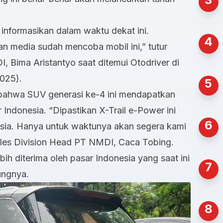
 informasikan dalam waktu dekat ini.
4
n media sudah mencoba mobil ini,” tutur
I,
Bima Aristantyo saat ditemui Otodriver di
2025).
5
 bahwa SUV generasi ke-4 ini mendapatkan
 Indonesia. “Dipastikan X-Trail e-Power ini
6
sia. Hanya untuk waktunya akan segera kami
Sales Division Head PT NMDI, Caca Tobing.
ih diterima oleh pasar Indonesia yang saat ini
7
ungnya.
8