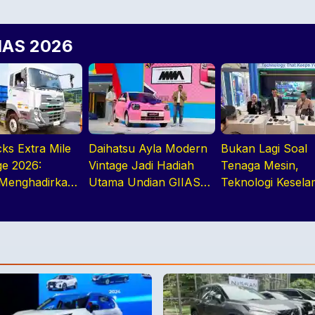
IIAS 2026
ks Extra Mile
Daihatsu Ayla Modern
Bukan Lagi Soal
ge 2026:
Vintage Jadi Hadiah
Tenaga Mesin,
Menghadirkan
Utama Undian GIIAS
Teknologi Kesela
di Truk Yang
2026, Basisnya Varian
Jadi Tren Baru di
onal
Terlaris
GIIAS 2026