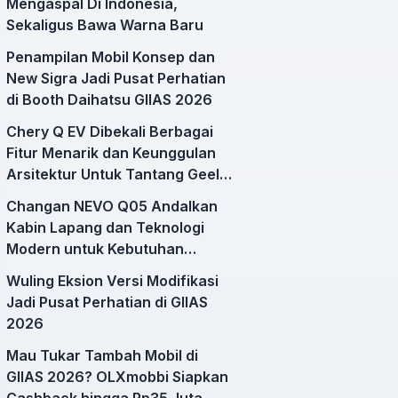
Mengaspal Di Indonesia,
Sekaligus Bawa Warna Baru
Penampilan Mobil Konsep dan
New Sigra Jadi Pusat Perhatian
di Booth Daihatsu GIIAS 2026
Chery Q EV Dibekali Berbagai
Fitur Menarik dan Keunggulan
Arsitektur Untuk Tantang Geely
EX2
Changan NEVO Q05 Andalkan
Kabin Lapang dan Teknologi
Modern untuk Kebutuhan
Mobilitas Harian
Wuling Eksion Versi Modifikasi
Jadi Pusat Perhatian di GIIAS
2026
Mau Tukar Tambah Mobil di
GIIAS 2026? OLXmobbi Siapkan
Cashback hingga Rp35 Juta