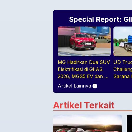
Special Report: G
MG Hadirkan Dua SUV
UD Truc
Elektrifikasi di GIIAS
Challen
2026, MGS5 EV dan ZS
Sarana 
Hybrid+
Pengemu
Artikel Lainnya
Profesi
Artikel Terkait