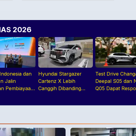
IIAS 2026
 Indonesia dan
Hyundai Stargazer
Test Drive Chang
 Jalin
Cartenz X Lebih
Deepal S05 dan 
an Pembiayaan
Canggih Dibanding
Q05 Dapat Resp
Rivalnya Berkat Hal Ini
Positif di GIIAS 