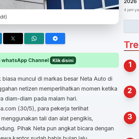
2026
4 jam ya
dit)
Tr
 di whatsApp Channel
Klik disini
1
biasa muncul di markas besar Neta Auto di
ggahan netizen memperlihatkan momen ketika
2
ra diam-diam pada malam hari.
na.com (30/5), para pekerja terlihat
3
menggunakan tali dan alat pengikis,
edung. Pihak Neta pun angkat bicara dengan
sewa kantor sudah habis bulan lalu.