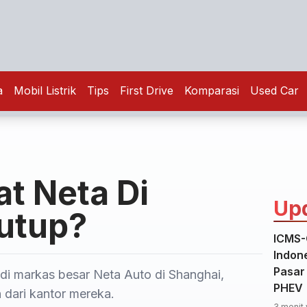
a
Mobil Listrik
Tips
First Drive
Komparasi
Used Car
t Neta Di
Up
utup?
ICMS-
Indon
Pasar
i markas besar Neta Auto di Shanghai,
PHEV
 dari kantor mereka.
3 menit 