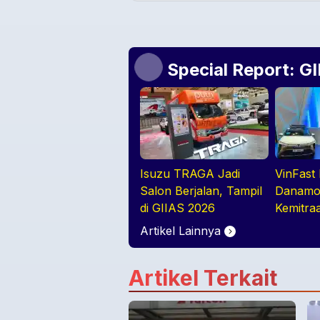
Special Report: G
Isuzu TRAGA Jadi
VinFast
Salon Berjalan, Tampil
Danamon
di GIIAS 2026
Kemitra
Dealer
Artikel Lainnya
Artikel Terkait