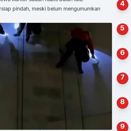
4
rsiap pindah, meski belum mengumumkan
5
6
7
8
9