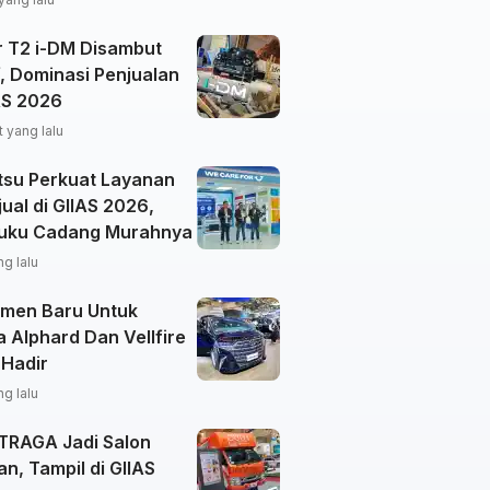
r T2 i-DM Disambut
f, Dominasi Penjualan
AS 2026
 yang lalu
tsu Perkuat Layanan
ual di GIIAS 2026,
uku Cadang Murahnya
ng lalu
men Baru Untuk
 Alphard Dan Vellfire
 Hadir
ng lalu
 TRAGA Jadi Salon
an, Tampil di GIIAS