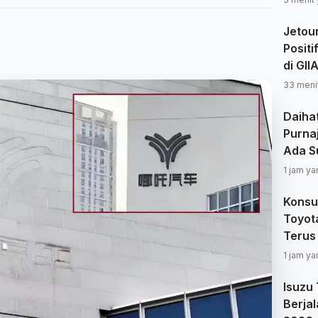
Jetou
Positi
di GII
33 menit
Daiha
Purnaj
Ada S
1 jam ya
Konsu
Toyota
Terus
1 jam ya
Isuzu
Berjal