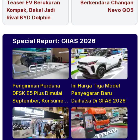
Teaser EV Berukuran
Berkendara Changan
Kompak, Bakal Jadi
Nevo QO5
Rival BYD Dolphin
Special Report: GIIAS 2026
Pengiriman Perdana
Ini Harga Tiga Model
DFSK E5 Plus Dimulai
Penyegaran Baru
September, Konsumen
Daihatsu Di GIIAS 2026
Diajak Tur Pabrik