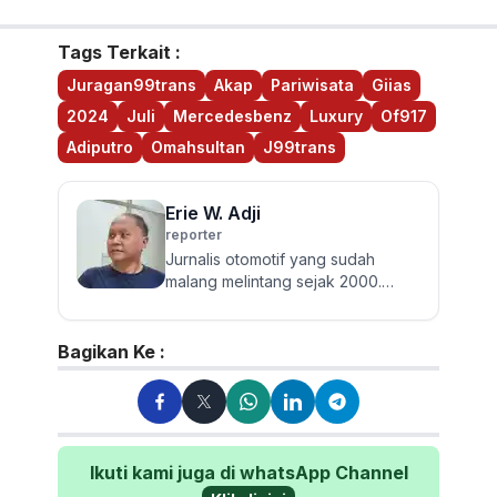
Tags Terkait :
Juragan99trans
Akap
Pariwisata
Giias
2024
Juli
Mercedesbenz
Luxury
Of917
Adiputro
Omahsultan
J99trans
Erie W. Adji
reporter
Jurnalis otomotif yang sudah
malang melintang sejak 2000.
Berpengalaman menulis berita
seputar roda empat dari mobil
pen...
Bagikan Ke :
Ikuti kami juga di whatsApp Channel