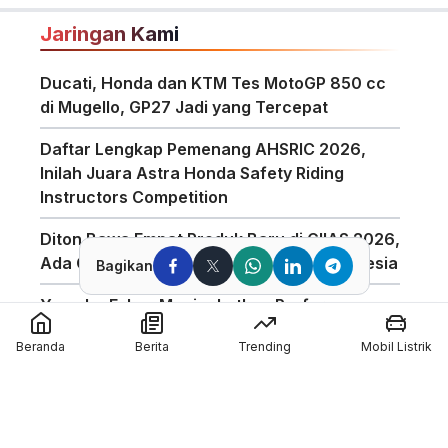
juta di artikel ini.
Jaringan Kami
Ducati, Honda dan KTM Tes MotoGP 850 cc
di Mugello, GP27 Jadi yang Tercepat
Daftar Lengkap Pemenang AHSRIC 2026,
Inilah Juara Astra Honda Safety Riding
Instructors Competition
Diton Bawa Empat Produk Baru di GIIAS 2026,
Ada Compound Aerosol Pertama di Indonesia
Bagikan
Yamaha Fokus Meningkatkan Performa
Bagian Depan Untuk Motor 850cc
Beranda
Berita
Trending
Mobil Listrik
AHSRIC 2026 Masuki Tahun ke-17, AHM
Perkuat Edukasi Safety Riding di Indonesia
GIIAS 2026 Hadirkan Program Edukasi