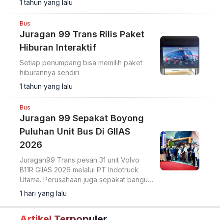
1 tahun yang lalu
Bus
Juragan 99 Trans Rilis Paket
Hiburan Interaktif
Setiap penumpang bisa memilih paket
hiburannya sendiri
1 tahun yang lalu
Bus
Juragan 99 Sepakat Boyong
Puluhan Unit Bus Di GIIAS
2026
Juragan99 Trans pesan 31 unit Volvo
B11R GIIAS 2026 melalui PT Indotruck
Utama. Perusahaan juga sepakat bangun
dua unit double decker berbasis sasis
1 hari yang lalu
Scania K450CB untuk layanan AKAP
premium.
Artikel Terpopuler