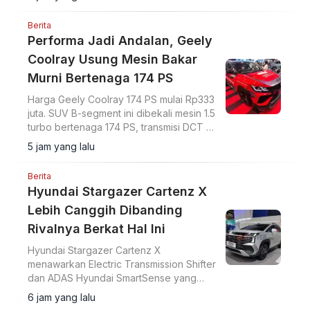
Berita
Performa Jadi Andalan, Geely
Coolray Usung Mesin Bakar
Murni Bertenaga 174 PS
Harga Geely Coolray 174 PS mulai Rp333
juta. SUV B-segment ini dibekali mesin 1.5
turbo bertenaga 174 PS, transmisi DCT 7
percepatan, akselerasi 0-100 km/jam
5 jam yang lalu
dalam 7,6 detik, serta ADAS Level 2.
Berita
Hyundai Stargazer Cartenz X
Lebih Canggih Dibanding
Rivalnya Berkat Hal Ini
Hyundai Stargazer Cartenz X
menawarkan Electric Transmission Shifter
dan ADAS Hyundai SmartSense yang
lebih lengkap. Simak harga Hyundai
6 jam yang lalu
Stargazer Cartenz X terbaru mulai Rp350