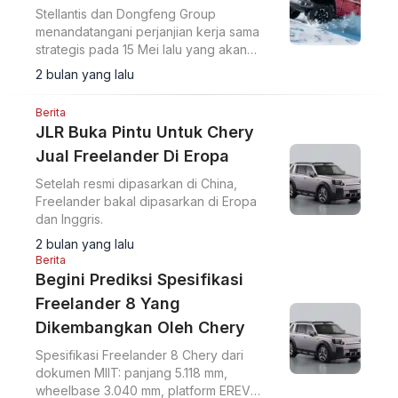
Stellantis dan Dongfeng Group
menandatangani perjanjian kerja sama
strategis pada 15 Mei lalu yang akan
memperluas produksi kendaraan energi
2 bulan yang lalu
baru (NEV) merek Peugeot dan Jeep di
China.
Berita
JLR Buka Pintu Untuk Chery
Jual Freelander Di Eropa
Setelah resmi dipasarkan di China,
Freelander bakal dipasarkan di Eropa
dan Inggris.
2 bulan yang lalu
Berita
Begini Prediksi Spesifikasi
Freelander 8 Yang
Dikembangkan Oleh Chery
Spesifikasi Freelander 8 Chery dari
dokumen MIIT: panjang 5.118 mm,
wheelbase 3.040 mm, platform EREV