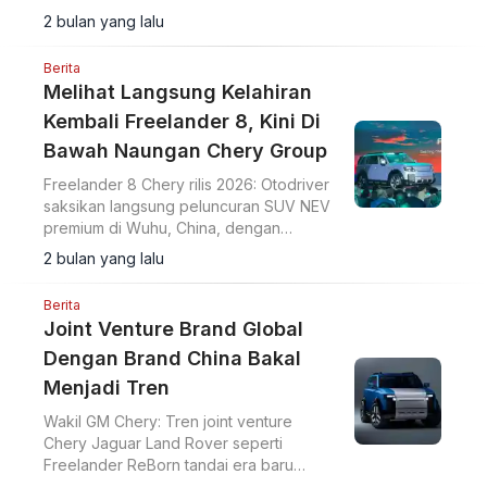
800V CATL, LiDAR Huawei ADS V4.1,
2 bulan yang lalu
Snapdragon 8397.
Berita
Melihat Langsung Kelahiran
Kembali Freelander 8, Kini Di
Bawah Naungan Chery Group
Freelander 8 Chery rilis 2026: Otodriver
saksikan langsung peluncuran SUV NEV
premium di Wuhu, China, dengan
arsitektur 800V, Huawei ADS 5.0, dan
2 bulan yang lalu
baterai CATL 6C.
Berita
Joint Venture Brand Global
Dengan Brand China Bakal
Menjadi Tren
Wakil GM Chery: Tren joint venture
Chery Jaguar Land Rover seperti
Freelander ReBorn tandai era baru
kolaborasi global dan produksi lokal