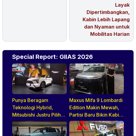
Layak
Dipertimbangkan,
Kabin Lebih Lapang
dan Nyaman untuk
Mobilitas Harian
Special Report: GIIAS 2026
Punya Beragam
Maxus Mifa 9 Lombardi
Teknologi Hybrid,
Edition Makin Mewah,
Mitsubishi Justru Pilih
Partisi Baru Bikin Kabin
HEV untuk Indonesia
Lebih Lapang dan
Eksklusif