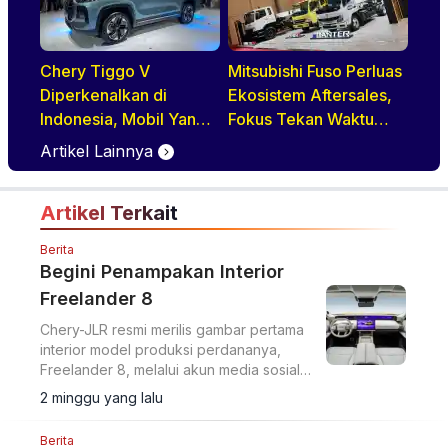
Chery Tiggo V
Mitsubishi Fuso Perluas
Diperkenalkan di
Ekosistem Aftersales,
Indonesia, Mobil Yang
Fokus Tekan Waktu
BIsa Jadi MPV Hingga
Perawatan Armada
Artikel Lainnya
Double Cabin
Artikel Terkait
Berita
Begini Penampakan Interior
Freelander 8
Chery-JLR resmi merilis gambar pertama
interior model produksi perdananya,
Freelander 8, melalui akun media sosial
resminya.
2 minggu yang lalu
Berita