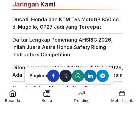
Jaringan Kami
Ducati, Honda dan KTM Tes MotoGP 850 cc
di Mugello, GP27 Jadi yang Tercepat
Daftar Lengkap Pemenang AHSRIC 2026,
Inilah Juara Astra Honda Safety Riding
Instructors Competition
Diton Bawa Empat Produk Baru di GIIAS 2026,
Ada Compound Aerosol Pertama di Indonesia
Bagikan
Yamaha Fokus Meningkatkan Performa
Bagian Depan Untuk Motor 850cc
Beranda
Berita
Trending
Mobil Listrik
AHSRIC 2026 Masuki Tahun ke-17, AHM
Perkuat Edukasi Safety Riding di Indonesia
GIIAS 2026 Hadirkan Program Edukasi
Industri Otomotif Melalui GIIAS Education Day