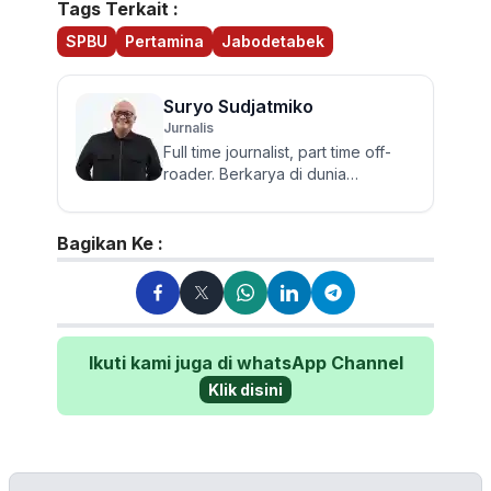
Tags Terkait :
SPBU
Pertamina
Jabodetabek
Suryo Sudjatmiko
Jurnalis
Full time journalist, part time off-
roader. Berkarya di dunia
jurnalistik otomotif sejak 2006.
Lulusan Sastra UGM ini te...
Bagikan Ke :
Ikuti kami juga di whatsApp Channel
Klik disini