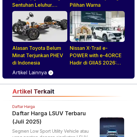
Sentuhan Leluhur.
Pilihan Warna
Indonesia Jadi Negara
Pertama di ASEAN
Yang Disapa
Alasan Toyota Belum
Nissan X-Trail e-
Minat Terjunkan PHEV
POWER with e-4ORCE
di Indonesia
Hadir di GIIAS 2026:
Performa,
Artikel Lainnya
Kenyamanan, dan
Teknologi Elektrifikasi
Artikel Terkait
dalam Satu Paket
Daftar Harga
Daftar Harga LSUV Terbaru
(Juli 2025)
Segmen Low Sport Utility Vehicle atau