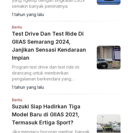
yang ngetop dengan singkatan LSUV
semakin banyak peminatnya.
1 tahun yang lalu
Berita
Test Drive Dan Test Ride Di
GIIAS Semarang 2024,
Janjikan Sensasi Kendaraan
Impian
Program test drive dan test ride ini
dirancang untuk memberikan
pengalaman berkendara yang
komprehensif, baik dari segi
1 tahun yang lalu
kenyamanan, performa, maupun fitur-fitur
unggulan dari sebuah kendaraan
Berita
Suzuki Siap Hadirkan Tiga
Model Baru di GIIAS 2021,
Termasuk Ertiga Sport?
Jika mengacu bocoran gambar, banyak