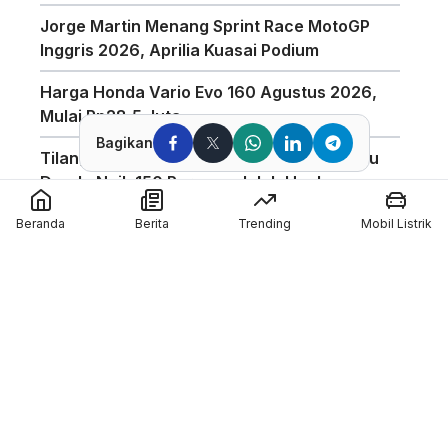
Jorge Martin Menang Sprint Race MotoGP
Inggris 2026, Aprilia Kuasai Podium
Harga Honda Vario Evo 160 Agustus 2026,
Mulai Rp28,5 Juta
Bagikan
Tilang Manual Berlaku? Polisi Tegaskan Isu
Denda Naik 150 Persen adalah Hoaks
Mario Aji Amankan Qualifying 2(Q2) Di Moto2
Beranda
Berita
Trending
Mobil Listrik
Inggris 2026
Finish Di Atas Pimpinan Klasemen, Veda Ega
Raih Hasil Positif di FP1 Moto3 Inggris 2026
Hasil FP1 GP Inggris : Alex Marquez Tercepat!