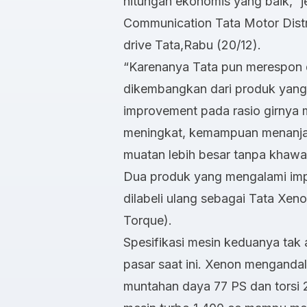
hitungan ekonomis yang baik,” j
Communication Tata Motor Distr
drive Tata,Rabu (20/12).
“Karenanya Tata pun merespon 
dikembangkan dari produk yan
improvement pada rasio girnya m
meningkat, kemampuan menanja
muatan lebih besar tanpa khawat
Dua produk yang mengalami im
dilabeli ulang sebagai Tata Xe
Torque).
Spesifikasi mesin keduanya tak
pasar saat ini. Xenon menganda
muntahan daya 77 PS dan tors