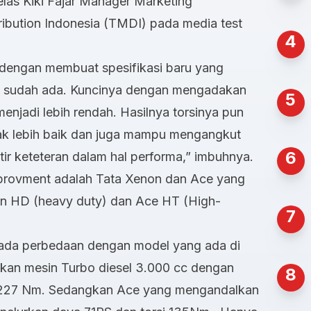
elas Kiki Fajar Manager Marketing
ibution Indonesia (TMDI) pada media test
4
dengan membuat spesifikasi baru yang
g sudah ada. Kuncinya dengan mengadakan
5
enjadi lebih rendah. Hasilnya torsinya pun
k lebih baik dan juga mampu mengangkut
6
ir keteteran dalam hal performa,” imbuhnya.
provment adalah Tata Xenon dan Ace yang
non HD (heavy duty) dan Ace HT (High-
7
 ada perbedaan dengan model yang ada di
lkan mesin Turbo diesel 3.000 cc dengan
8
i 227 Nm. Sedangkan Ace yang mengandalkan