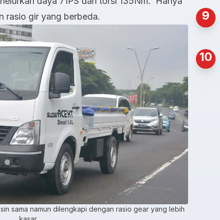
nelurkan daya 71PS dan torsi 135Nm. Hanya
9
 rasio gir yang berbeda.
10
sin sama namun dilengkapi dengan rasio gear yang lebih
kasar