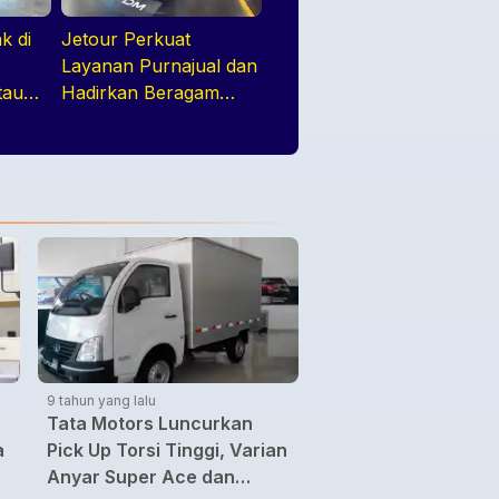
k di
Jetour Perkuat
k
Layanan Purnajual dan
tau
Hadirkan Beragam
a
Program Penjualan
Menarik di GIIAS 2026
9 tahun yang lalu
Tata Motors Luncurkan
a
Pick Up Torsi Tinggi, Varian
Anyar Super Ace dan