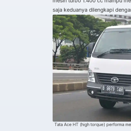
mesin turbo 1.400 cc mampu me
saja keduanya dilengkapi dengan
Tata Ace HT (high torque) performa me