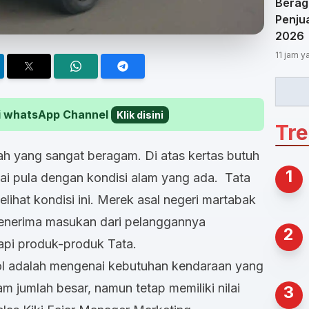
Berag
Penjua
2026
11 jam y
 di whatsApp Channel
Klik disini
Tr
yah yang sangat beragam. Di atas kertas butuh
1
ai pula dengan kondisi alam yang ada. Tata
lihat kondisi ini. Merek asal negeri martabak
menerima masukan dari pelanggannya
2
dapi produk-produk Tata.
ol adalah mengenai kebutuhan kendaraan yang
jumlah besar, namun tetap memiliki nilai
3