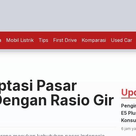
a
Mobil Listrik
Tips
First Drive
Komparasi
Used Car
ptasi Pasar
Up
Dengan Rasio Gir
Pengi
E5 Plu
Konsu
6 jam ya