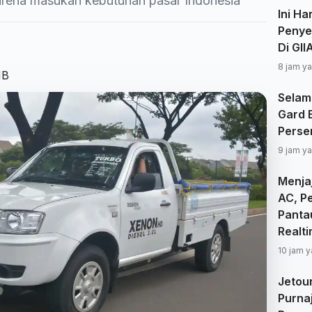
arena masukan kebutuhan pasar Indonesia
Ini Ha
Penye
Di GI
8 jam ya
IB
Selam
Gard 
Perse
9 jam ya
Menjaj
AC, P
Panta
Realt
10 jam y
Jetou
Purna