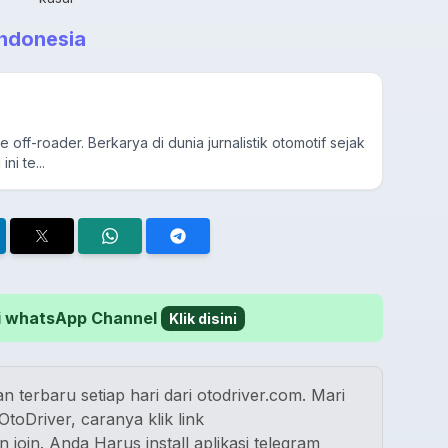
ndonesia
ime off-roader. Berkarya di dunia jurnalistik otomotif sejak
ni te...
 di whatsApp Channel
Klik disini
n terbaru setiap hari dari otodriver.com. Mari
toDriver, caranya klik link
n join. Anda Harus install aplikasi telegram