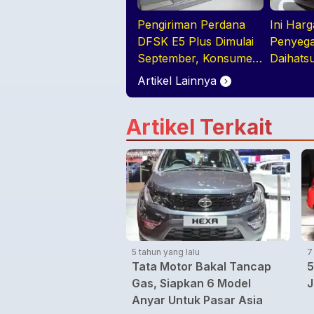
Pengiriman Perdana
Ini Har
DFSK E5 Plus Dimulai
Penyega
September, Konsumen
Daihats
Diajak Tur Pabrik
Artikel Lainnya
Artikel Terkait
5 tahun yang lalu
7
Tata Motor Bakal Tancap
5
Gas, Siapkan 6 Model
J
Anyar Untuk Pasar Asia