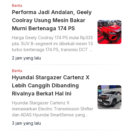
Berita
Performa Jadi Andalan, Geely
Coolray Usung Mesin Bakar
Murni Bertenaga 174 PS
Harga Geely Coolray 174 PS mulai Rp333
juta. SUV B-segment ini dibekali mesin 1.5
turbo bertenaga 174 PS, transmisi DCT 7
percepatan, akselerasi 0-100 km/jam
2 jam yang lalu
dalam 7,6 detik, serta ADAS Level 2.
Berita
Hyundai Stargazer Cartenz X
Lebih Canggih Dibanding
Rivalnya Berkat Hal Ini
Hyundai Stargazer Cartenz X
menawarkan Electric Transmission Shifter
dan ADAS Hyundai SmartSense yang
lebih lengkap. Simak harga Hyundai
3 jam yang lalu
Stargazer Cartenz X terbaru mulai Rp350
juta di artikel ini.