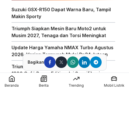
Suzuki GSX-R150 Dapat Warna Baru, Tampil
Makin Sporty
Triumph Siapkan Mesin Baru Moto2 untuk
Musim 2027, Tenaga dan Torsi Meningkat
Update Harga Yamaha NMAX Turbo Agustus
2026, Varian Termurah Mulai Rp34 Jutaan
Bagikan
Triumph Indonesia Luncurkan Speed Twin
1200 Café Racer Edition, Ini Spesifikasinya
Harga Motor Listrik Polytron di GIIAS 2026
Beranda
Berita
Trending
Mobil Listrik
Dapat Subsidi Mandiri hingga Rp6,5 Juta
Teknologi Baterai Lithium Indomobil eMotor,
Kantongi Sertifikasi IP67 dan Garansi 3
Tahun