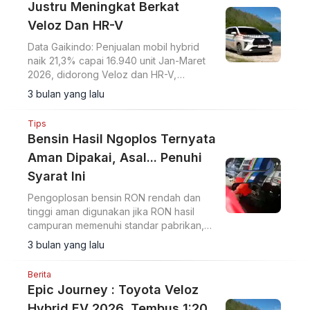
Justru Meningkat Berkat
Veloz Dan HR-V
Data Gaikindo: Penjualan mobil hybrid
naik 21,3% capai 16.940 unit Jan-Maret
2026, didorong Veloz dan HR-V,
sementara EV menurun.
3 bulan yang lalu
Tips
Bensin Hasil Ngoplos Ternyata
Aman Dipakai, Asal... Penuhi
Syarat Ini
Pengoplosan bensin RON rendah dan
tinggi aman digunakan jika RON hasil
campuran memenuhi standar pabrikan,
kata pakar bahan bakar HM Gazy Amin.
3 bulan yang lalu
Berita
Epic Journey : Toyota Veloz
Hybrid EV 2026, Tembus 1:20