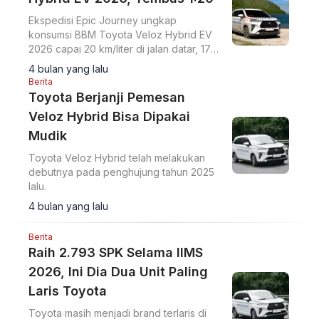
Ekspedisi Epic Journey ungkap
konsumsi BBM Toyota Veloz Hybrid EV
2026 capai 20 km/liter di jalan datar, 17
km/liter menanjak, hingga 30 km/liter
4 bulan yang lalu
menurun.
Berita
Toyota Berjanji Pemesan
Veloz Hybrid Bisa Dipakai
Mudik
Toyota Veloz Hybrid telah melakukan
debutnya pada penghujung tahun 2025
lalu.
4 bulan yang lalu
Berita
Raih 2.793 SPK Selama IIMS
2026, Ini Dia Dua Unit Paling
Laris Toyota
Toyota masih menjadi brand terlaris di