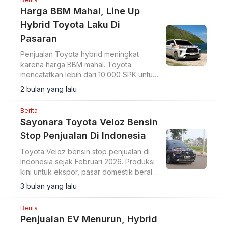
Harga BBM Mahal, Line Up
Hybrid Toyota Laku Di
Pasaran
Penjualan Toyota hybrid meningkat
karena harga BBM mahal. Toyota
mencatatkan lebih dari 10.000 SPK untuk
Veloz Hybrid serta tren kenaikan pada
2 bulan yang lalu
model Zenix Hybrid di tengah kenaikan
harga bahan bakar.
Berita
Sayonara Toyota Veloz Bensin
Stop Penjualan Di Indonesia
Toyota Veloz bensin stop penjualan di
Indonesia sejak Februari 2026. Produksi
kini untuk ekspor, pasar domestik beralih
sepenuhnya ke Veloz Hybrid Electric
3 bulan yang lalu
Vehicle.
Berita
Penjualan EV Menurun, Hybrid