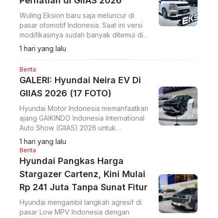
Perhatian di GIIAS 2026
Wuling Eksion baru saja meluncur di
pasar otomotif Indonesia. Saat ini versi
modifikasinya sudah banyak ditemui di
jalan, ini salah satu referensinya.
1 hari yang lalu
Berita
GALERI: Hyundai Neira EV Di
GIIAS 2026 (17 FOTO)
Hyundai Motor Indonesia memanfaatkan
ajang GAIKINDO Indonesia International
Auto Show (GIIAS) 2026 untuk
memperkenalkan Neira, sebuah MPV
1 hari yang lalu
listrik tujuh penumpang.
Berita
Hyundai Pangkas Harga
Stargazer Cartenz, Kini Mulai
Rp 241 Juta Tanpa Sunat Fitur
Hyundai mengambil langkah agresif di
pasar Low MPV Indonesia dengan