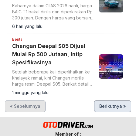
Kabarnya dalam GIIAS 2026 nanti, harga
BAIC T1 bakal dirilis dan diperkirakan Rp
300 jutaan. Dengan harga yang bersaing
dengan BYD Atto 3, berikut
6 hari yang lalu
perbandingan keduanya.
Berita
Changan Deepal S05 Dijual
Mulai Rp 500 Jutaan, Intip
Spesifikasinya
Setelah beberapa kali diperlihatkan ke
khalayak ramai, kini Changan merilis
harga resmi Deepal S05. Berikut detail
harga dan spesifikasinya.
1 minggu yang lalu
« Sebelumnya
Berikutnya »
Member of :