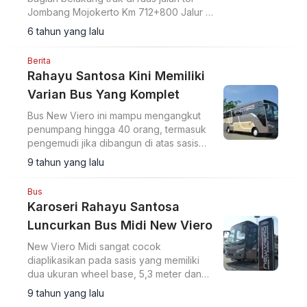
Jombang Mojokerto Km 712+800 Jalur A
Minggu dinihari, 22 Desember 2019 pukul
6 tahun yang lalu
01.15 WIB.
Berita
Rahayu Santosa Kini Memiliki
Varian Bus Yang Komplet
Bus New Viero ini mampu mengangkut
penumpang hingga 40 orang, termasuk
pengemudi jika dibangun di atas sasis
Mercedes-Benz OF-917. Bus ini membuat
9 tahun yang lalu
Rahayu Santosa memiliki varian lebih
lengkap.
Bus
Karoseri Rahayu Santosa
Luncurkan Bus Midi New Viero
New Viero Midi sangat cocok
diaplikasikan pada sasis yang memiliki
dua ukuran wheel base, 5,3 meter dan
4,2 meter, dipamerkan di Mercedes-
9 tahun yang lalu
Benz Indonesia Commercial Vehicle