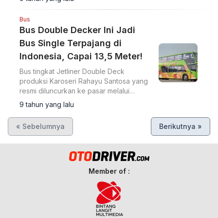
Bus
Bus Double Decker Ini Jadi
Bus Single Terpajang di
Indonesia, Capai 13,5 Meter!
Bus tingkat Jetliner Double Deck
produksi Karoseri Rahayu Santosa yang
resmi diluncurkan ke pasar melalui
prosesi roadtest, Senin (14/11) lalu
9 tahun yang lalu
menjadi salah satu bus single terpanjang
di Indonesia.
« Sebelumnya
Berikutnya »
Member of :