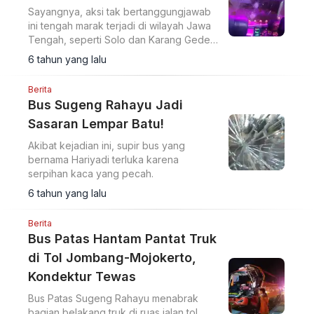
Sayangnya, aksi tak bertanggungjawab
ini tengah marak terjadi di wilayah Jawa
Tengah, seperti Solo dan Karang Gede.
Setelah PO Sugeng Rahayu dan PO Mila
6 tahun yang lalu
di Solo, kasus terbaru dialami PO
Haryanto.
Berita
Bus Sugeng Rahayu Jadi
Sasaran Lempar Batu!
Akibat kejadian ini, supir bus yang
bernama Hariyadi terluka karena
serpihan kaca yang pecah.
6 tahun yang lalu
Berita
Bus Patas Hantam Pantat Truk
di Tol Jombang-Mojokerto,
Kondektur Tewas
Bus Patas Sugeng Rahayu menabrak
bagian belakang truk di ruas jalan tol