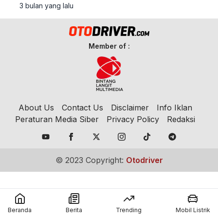
dari 21 klub ikuti bulutangkis, padel, tenis
3 bulan yang lalu
meja, hingga e-sport.
Member of :
About Us
Contact Us
Disclaimer
Info Iklan
Peraturan Media Siber
Privacy Policy
Redaksi
© 2023 Copyright:
Otodriver
Beranda
Berita
Trending
Mobil Listrik