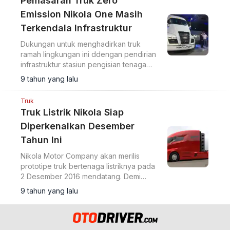
Pemasaran Truk Zero
Emission Nikola One Masih
Terkendala Infrastruktur
Dukungan untuk menghadirkan truk
ramah lingkungan ini ddengan pendirian
infrastruktur stasiun pengisian tenaga
listrik. Karena stasiun pengisian hidrogen
9 tahun yang lalu
masih terbatas.
Truk
Truk Listrik Nikola Siap
Diperkenalkan Desember
Tahun Ini
Nikola Motor Company akan merilis
prototipe truk bertenaga listriknya pada
2 Desember 2016 mendatang. Demi
menjaga kualitas udara serta mengikuti
9 tahun yang lalu
perkembangan teknologi terkini.