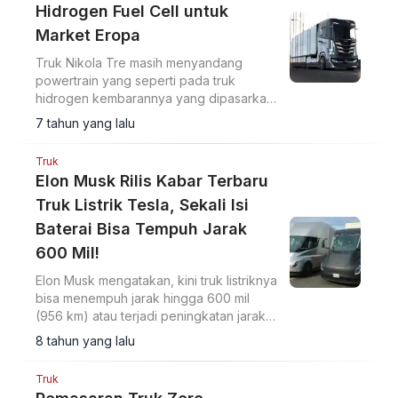
Hidrogen Fuel Cell untuk
Market Eropa
Truk Nikola Tre masih menyandang
powertrain yang seperti pada truk
hidrogen kembarannya yang dipasarkan
di AS. Truk ini bekerja menggunakan
7 tahun yang lalu
daya dari baterai bertenaga 800 volt.
Truk
Elon Musk Rilis Kabar Terbaru
Truk Listrik Tesla, Sekali Isi
Baterai Bisa Tempuh Jarak
600 Mil!
Elon Musk mengatakan, kini truk listriknya
bisa menempuh jarak hingga 600 mil
(956 km) atau terjadi peningkatan jarak
tempuh sekitar 20 persen lebih dari
8 tahun yang lalu
sebelumnya.
Truk