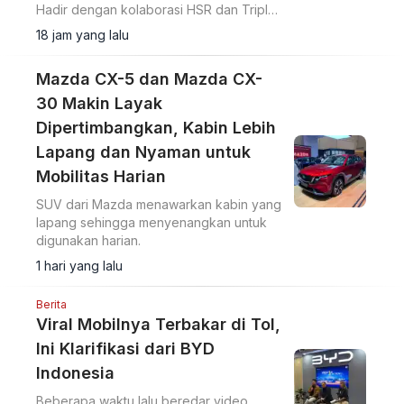
Hadir dengan kolaborasi HSR dan Triple
9, mobil listrik ini mendapat upgrade
18 jam yang lalu
senilai Rp40 juta dengan tambahan
harga Rp20 juta.
Mazda CX-5 dan Mazda CX-
30 Makin Layak
Dipertimbangkan, Kabin Lebih
Lapang dan Nyaman untuk
Mobilitas Harian
SUV dari Mazda menawarkan kabin yang
lapang sehingga menyenangkan untuk
digunakan harian.
1 hari yang lalu
Berita
Viral Mobilnya Terbakar di Tol,
Ini Klarifikasi dari BYD
Indonesia
Beberapa waktu lalu beredar video