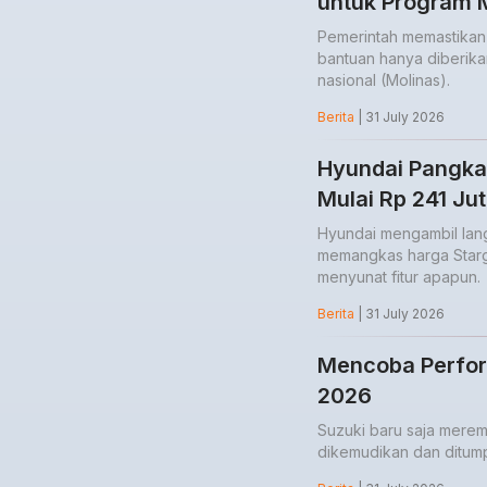
untuk Program M
Pemerintah memastikan in
bantuan hanya diberik
nasional (Molinas).
Berita
| 31 July 2026
Hyundai Pangkas
Mulai Rp 241 Ju
Hyundai mengambil lan
memangkas harga Starg
menyunat fitur apapun.
Berita
| 31 July 2026
Mencoba Perform
2026
Suzuki baru saja merem
dikemudikan dan ditum