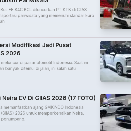
ndustri Pariwisata
 Bus FE 84G BCL diluncurkan PT KTB di GIIAS
ansportasi pariwisata yang memenuhi standar Euro
ah.
ersi Modifikasi Jadi Pusat
IAS 2026
 meluncur di pasar otomotif Indonesia. Saat ini
h banyak ditemui di jalan, ini salah satu
 Neira EV Di GIIAS 2026 (17 FOTO)
ia memanfaatkan ajang GAIKINDO Indonesia
w (GIIAS) 2026 untuk memperkenalkan Neira,
uh penumpang.