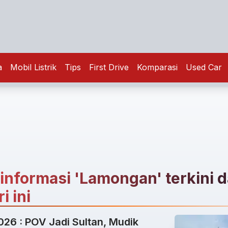
a
Mobil Listrik
Tips
First Drive
Komparasi
Used Car
 informasi 'Lamongan' terkini 
i ini
026 : POV Jadi Sultan, Mudik