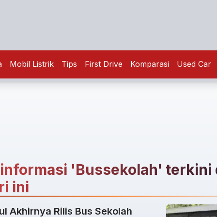
a
Mobil Listrik
Tips
First Drive
Komparasi
Used Car
 informasi 'Bussekolah' terkini
i ini
l Akhirnya Rilis Bus Sekolah