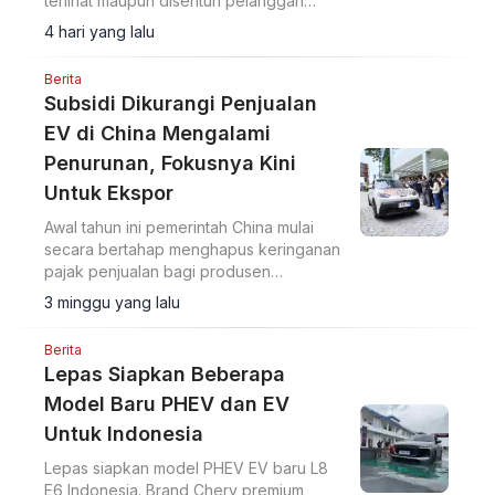
terlihat maupun disentuh pelanggan
sebagai langkah untuk memangkas biaya
4 hari yang lalu
dan menghadapi meningkatnya
persaingan.
Berita
Subsidi Dikurangi Penjualan
EV di China Mengalami
Penurunan, Fokusnya Kini
Untuk Ekspor
Awal tahun ini pemerintah China mulai
secara bertahap menghapus keringanan
pajak penjualan bagi produsen
kendaraan listrik.
3 minggu yang lalu
Berita
Lepas Siapkan Beberapa
Model Baru PHEV dan EV
Untuk Indonesia
Lepas siapkan model PHEV EV baru L8
E6 Indonesia. Brand Chery premium