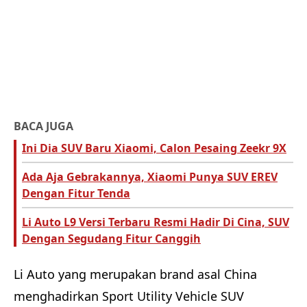
BACA JUGA
Ini Dia SUV Baru Xiaomi, Calon Pesaing Zeekr 9X
Ada Aja Gebrakannya, Xiaomi Punya SUV EREV
Dengan Fitur Tenda
Li Auto L9 Versi Terbaru Resmi Hadir Di Cina, SUV
Dengan Segudang Fitur Canggih
Li Auto yang merupakan brand asal China
menghadirkan Sport Utility Vehicle SUV