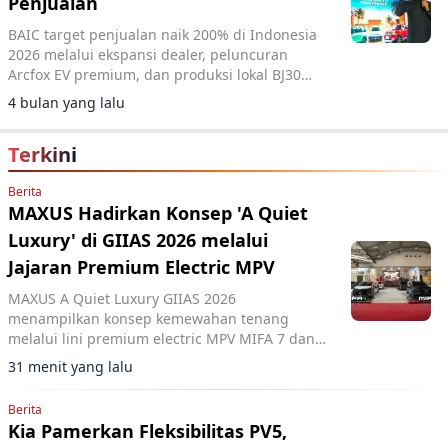
Penjualan
BAIC target penjualan naik 200% di Indonesia
2026 melalui ekspansi dealer, peluncuran
Arcfox EV premium, dan produksi lokal BJ30
HEV.
4 bulan yang lalu
Terkini
Berita
MAXUS Hadirkan Konsep 'A Quiet
Luxury' di GIIAS 2026 melalui
Jajaran Premium Electric MPV
MAXUS A Quiet Luxury GIIAS 2026
menampilkan konsep kemewahan tenang
melalui lini premium electric MPV MIFA 7 dan
MIFA 9 di ICE BSD City.
31 menit yang lalu
Berita
Kia Pamerkan Fleksibilitas PV5,