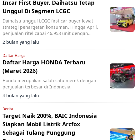
Incar First Buyer, Daihatsu Tetap
Unggul Di Segmen LCGC
Daihatsu unggul LCGC first car buyer lewat
strategi penargetan konsumen. Hingga April,
penjualan ritel capai 46.953 unit dengan
pangsa pasar 16,3 persen dan posisi merek
2 bulan yang lalu
otomotif nomor dua.
Daftar Harga
Daftar Harga HONDA Terbaru
(Maret 2026)
Honda merupakan salah satu merek dengan
penjualan terbesar di Indonesia.
4 bulan yang lalu
Berita
Target Naik 200%, BAIC Indonesia
Siapkan Mobil Listrik Arcfox
Sebagai Tulang Punggung