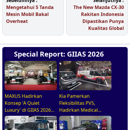
Sebelumnya :
Selanjutnya :
Mengetahui 5 Tanda
The New Mazda CX-30
Mesin Mobil Bakal
Rakitan Indonesia
Overheat
Dipastikan Punya
Kualitas Global
Special Report: GIIAS 2026
MAXUS Hadirkan
Kia Pamerkan
Konsep 'A Quiet
Fleksibilitas PV5,
Luxury' di GIIAS 2026
Hadirkan Medical
melalui Jajaran
Purpose Vehicle di
Premium Electric MPV
GIIAS 2026