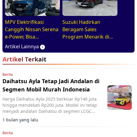
MPV Elektrifikasi
Suzuki Hadirkan
Canggih Nissan Serena
Beragam Sales
e-Power, Bisa
Program Menarik di
Diandalkan Untuk
GIIAS 2026, Mulai dari
Artikel Lainnya
Kebutuhan Harian
DP Ringan hingga
Artikel Terkait
Keluarga
Promo Aftersales
Berita
Daihatsu Ayla Tetap Jadi Andalan di
Segmen Mobil Murah Indonesia
Harga Daihatsu Ayla 2025 berkisar Rp140 juta
hingga mendekati Rp200 juta. Model ini tetap
menjadi andalan Daihatsu di segmen LCGC
berkat efisiensi bahan bakar dan platform
1 bulan yang lalu
DNGA.
Berita