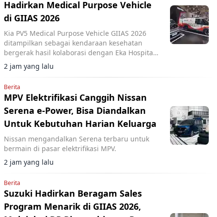
Hadirkan Medical Purpose Vehicle
di GIIAS 2026
Kia PV5 Medical Purpose Vehicle GIIAS 2026
ditampilkan sebagai kendaraan kesehatan
bergerak hasil kolaborasi dengan Eka Hospital
dan mitra lainnya.
2 jam yang lalu
Berita
MPV Elektrifikasi Canggih Nissan
Serena e-Power, Bisa Diandalkan
Untuk Kebutuhan Harian Keluarga
Nissan mengandalkan Serena terbaru untuk
bermain di pasar elektrifikasi MPV.
2 jam yang lalu
Berita
Suzuki Hadirkan Beragam Sales
Program Menarik di GIIAS 2026,