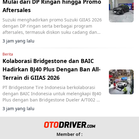
Mulai dari DP Ringan hingga Promo
Aftersales
Suzuki menghadirkan promo Suzuki GIIAS 2026
dengan DP ringan serta berbagai program
aftersales, termasuk diskon suku cadang dan
voucher selama pameran di ICE BSD City.
3 jam yang lalu
Berita
Kolaborasi Bridgestone dan BAIC
Hadirkan BJ40 Plus Dengan Ban All-
Terrain di GIIAS 2026
PT Bridgestone Tire Indonesia berkolaborasi
dengan BAIC Indonesia untuk melengkapi BJ40
Plus dengan ban Bridgestone Dueler A/T002 di
GIIAS 2026.
3 jam yang lalu
Member of :