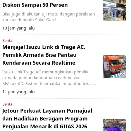
Diskon Sampai 50 Persen
Bisa juga dilakukan uji mutu dengan peralatan
khusus di booth Solar Gard.
10 jam yang lalu
Berita
Menjajal Isuzu Link di Traga AC,
Pemilik Armada Bisa Pantau
Kendaraan Secara Realtime
Isuzu Link Traga AC memungkinkan pemilik
armada pantau kendaraan realtime via
MyIsuzuID. Sistem telematika ini pantau lokasi,
kecepatan, dan operasional kendaraan.
11 jam yang lalu
Berita
Jetour Perkuat Layanan Purnajual
dan Hadirkan Beragam Program
Penjualan Menarik di GIIAS 2026