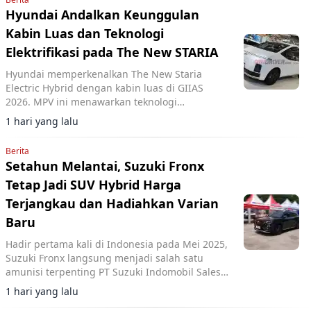
Hyundai Andalkan Keunggulan
Kabin Luas dan Teknologi
Elektrifikasi pada The New STARIA
Hyundai memperkenalkan The New Staria
Electric Hybrid dengan kabin luas di GIIAS
2026. MPV ini menawarkan teknologi
elektrifikasi dan ruang kabin lega sesuai
1 hari yang lalu
kebutuhan konsumen Indonesia.
Berita
Setahun Melantai, Suzuki Fronx
Tetap Jadi SUV Hybrid Harga
Terjangkau dan Hadiahkan Varian
Baru
Hadir pertama kali di Indonesia pada Mei 2025,
Suzuki Fronx langsung menjadi salah satu
amunisi terpenting PT Suzuki Indomobil Sales
(SIS) di segmen SUV kompak.
1 hari yang lalu