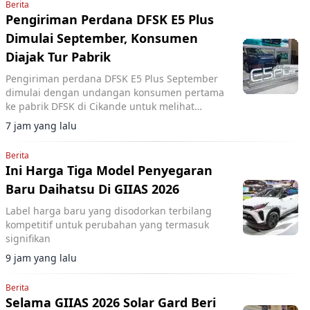
Berita
Pengiriman Perdana DFSK E5 Plus
Dimulai September, Konsumen
Diajak Tur Pabrik
Pengiriman perdana DFSK E5 Plus September
dimulai dengan undangan konsumen pertama
ke pabrik DFSK di Cikande untuk melihat
proses produksi PHEV.
7 jam yang lalu
Berita
Ini Harga Tiga Model Penyegaran
Baru Daihatsu Di GIIAS 2026
Label harga baru yang disodorkan terbilang
kompetitif untuk perubahan yang termasuk
signifikan
9 jam yang lalu
Berita
Selama GIIAS 2026 Solar Gard Beri