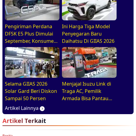
Pengiriman Perdana
Ini Harga Tiga Model
DFSK E5 Plus Dimulai
Penyegaran Baru
September, Konsumen
Daihatsu Di GIIAS 2026
Diajak Tur Pabrik
Selama GIIAS 2026
Menjajal Isuzu Link di
Solar Gard Beri Diskon
Traga AC, Pemilik
Sampai 50 Persen
Armada Bisa Pantau
Kendaraan Secara
Artikel Lainnya
Realtime
Artikel Terkait
Berita