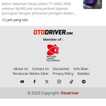
Jetour tawarkan harga Jetour T1 GIIAS 2026
sebesar Rp388 juta serta perkuat layanan
purnajual dengan perluasan jaringan dealer
hingga 40 showroom di GIIAS 2026.
12 jam yang lalu
Member of :
About Us
Contact Us
Disclaimer
Info Iklan
Peraturan Media Siber
Privacy Policy
Redaksi
© 2023 Copyright:
Otodriver