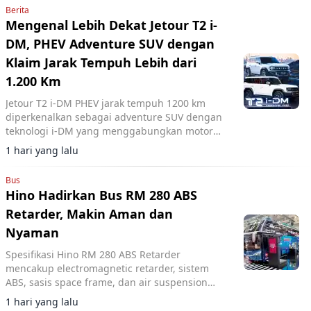
Berita
Mengenal Lebih Dekat Jetour T2 i-
DM, PHEV Adventure SUV dengan
Klaim Jarak Tempuh Lebih dari
1.200 Km
Jetour T2 i-DM PHEV jarak tempuh 1200 km
diperkenalkan sebagai adventure SUV dengan
teknologi i-DM yang menggabungkan motor
listrik dan mesin bensin untuk efisiensi
1 hari yang lalu
perjalanan jauh.
Bus
Hino Hadirkan Bus RM 280 ABS
Retarder, Makin Aman dan
Nyaman
Spesifikasi Hino RM 280 ABS Retarder
mencakup electromagnetic retarder, sistem
ABS, sasis space frame, dan air suspension
untuk peningkatan keselamatan serta
1 hari yang lalu
kenyamanan.