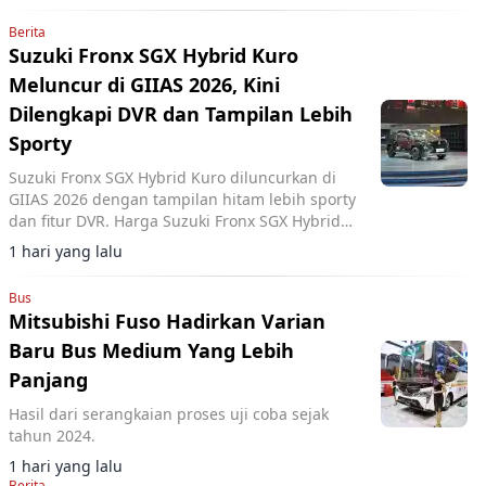
Berita
Suzuki Fronx SGX Hybrid Kuro
Meluncur di GIIAS 2026, Kini
Dilengkapi DVR dan Tampilan Lebih
Sporty
Suzuki Fronx SGX Hybrid Kuro diluncurkan di
GIIAS 2026 dengan tampilan hitam lebih sporty
dan fitur DVR. Harga Suzuki Fronx SGX Hybrid
Kuro Rp333.800.000 OTR DKI Jakarta.
1 hari yang lalu
Bus
Mitsubishi Fuso Hadirkan Varian
Baru Bus Medium Yang Lebih
Panjang
Hasil dari serangkaian proses uji coba sejak
tahun 2024.
1 hari yang lalu
Berita