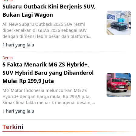
Subaru Outback Kini Berjenis SUV,
Bukan Lagi Wagon
All New Subaru Outback 2026 SUV resmi
diperkenalkan di GIIAS 2026 sebagai SUV
dengan dimensi lebih besar dan platform
Subaru Global yang baru.
1 hari yang lalu
Berita
5 Fakta Menarik MG ZS Hybrid+,
SUV Hybrid Baru yang Dibanderol
Mulai Rp 299,9 Juta
MG Motor Indonesia meluncurkan MG ZS
Hybrid+ dengan harga mulai Rp 299,9 juta.
Simak lima fakta menarik mengenai desain,
fitur, dan performa SUV hybrid tersebut.
1 hari yang lalu
Terkini