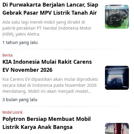
Di Purwakarta Berjalan Lancar, Siap
Gebrak Pasar MPV Listrik Tanah Air
Ada satu lagi merek mobil yang dirakit di
pabrik perakitan PT Handal Indonesia Motor
(HIM), yakni Aletra.
1 tahun yang lalu
Berita
KIA Indonesia Mulai Rakit Carens
EV November 2026
Kia Carens EV dipastikan akan mulai diproduksi
secara lokal di Indonesia pada November 2026
mendatang. Mobil ini akan menjadi model
pertama Kia yang dirakit di bawah PT Kia Sales
3 bulan yang lalu
Indonesia (KSI).
Mobil Listrik
Polytron Bersiap Membuat Mobil
Listrik Karya Anak Bangsa