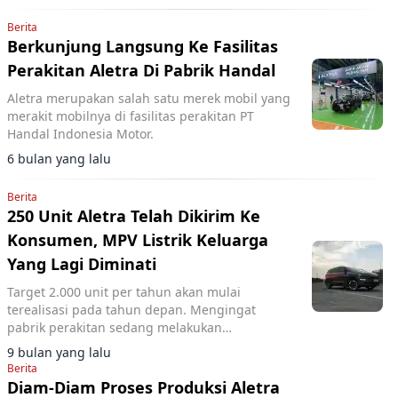
Berita
Berkunjung Langsung Ke Fasilitas
Perakitan Aletra Di Pabrik Handal
Aletra merupakan salah satu merek mobil yang
merakit mobilnya di fasilitas perakitan PT
Handal Indonesia Motor.
6 bulan yang lalu
Berita
250 Unit Aletra Telah Dikirim Ke
Konsumen, MPV Listrik Keluarga
Yang Lagi Diminati
Target 2.000 unit per tahun akan mulai
terealisasi pada tahun depan. Mengingat
pabrik perakitan sedang melakukan
penyesuaian.
9 bulan yang lalu
Berita
Diam-Diam Proses Produksi Aletra