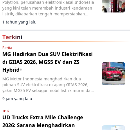
Polytron, perusahaan elektronik asal Indonesia
yang kini telah merambah industri kendaraan
listrik, dikabarkan tengah mempersiapkan
produksi mobil listrik nasional.
1 tahun yang lalu
Terkini
Berita
MG Hadirkan Dua SUV Elektrifikasi
di GIIAS 2026, MGS5 EV dan ZS
Hybrid+
MG Motor Indonesia menghadirkan dua
pilihan SUV elektrifikasi di ajang GIIAS 2026,
yakni MGS5 EV sebagai mobil listrik murni dan
MG ZS Hybrid+ yang mengusung teknologi full
9 jam yang lalu
hybrid.
Truk
UD Trucks Extra Mile Challenge
2026: Sarana Menghadirkan