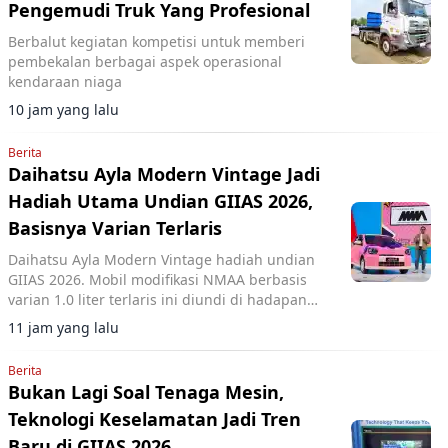
Pengemudi Truk Yang Profesional
Berbalut kegiatan kompetisi untuk memberi
pembekalan berbagai aspek operasional
kendaraan niaga
10 jam yang lalu
Berita
Daihatsu Ayla Modern Vintage Jadi
Hadiah Utama Undian GIIAS 2026,
Basisnya Varian Terlaris
Daihatsu Ayla Modern Vintage hadiah undian
GIIAS 2026. Mobil modifikasi NMAA berbasis
varian 1.0 liter terlaris ini diundi di hadapan
pengunjung dan dimenangkan konsumen dari
11 jam yang lalu
Lampung.
Berita
Bukan Lagi Soal Tenaga Mesin,
Teknologi Keselamatan Jadi Tren
Baru di GIIAS 2026