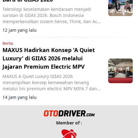
Teknologi keselamatan kendaraan menjadi
sorotan di GIIAS 2026. Bosch Indonesia
memperkenalkan sistem Sense, Think, dan Act
yang membantu pengemudi.
12 jam yang lalu
Berita
MAXUS Hadirkan Konsep 'A Quiet
Luxury' di GIIAS 2026 melalui
Jajaran Premium Electric MPV
MAXUS A Quiet Luxury GIIAS 2026
menampilkan konsep kemewahan tenang
melalui lini premium electric MPV MIFA 7 dan
MIFA 9 di ICE BSD City.
14 jam yang lalu
Member of :