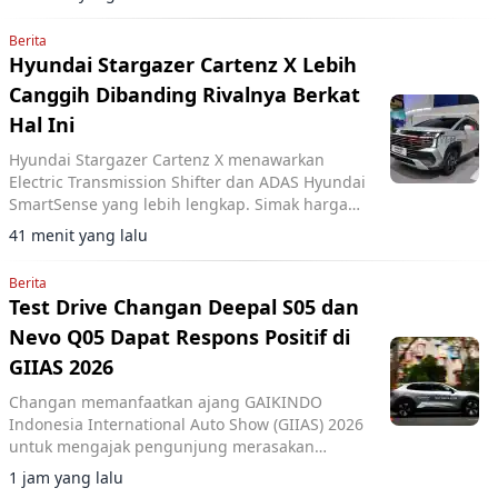
ADAS Level 2.
Berita
Hyundai Stargazer Cartenz X Lebih
Canggih Dibanding Rivalnya Berkat
Hal Ini
Hyundai Stargazer Cartenz X menawarkan
Electric Transmission Shifter dan ADAS Hyundai
SmartSense yang lebih lengkap. Simak harga
Hyundai Stargazer Cartenz X terbaru mulai
41 menit yang lalu
Rp350 juta di artikel ini.
Berita
Test Drive Changan Deepal S05 dan
Nevo Q05 Dapat Respons Positif di
GIIAS 2026
Changan memanfaatkan ajang GAIKINDO
Indonesia International Auto Show (GIIAS) 2026
untuk mengajak pengunjung merasakan
langsung performa dua model terbarunya,
1 jam yang lalu
Changan Deepal S05 dan Changan Nevo Q05.