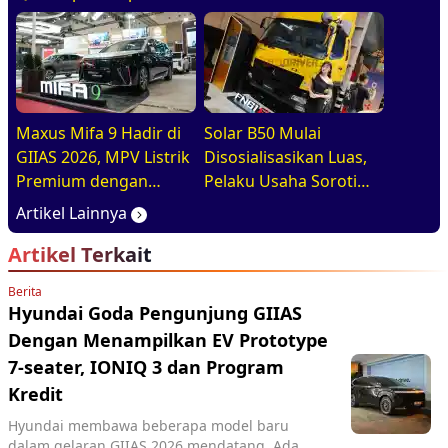
Positif di GIIAS 2026
Maxus Mifa 9 Hadir di
Solar B50 Mulai
GIIAS 2026, MPV Listrik
Disosialisasikan Luas,
Premium dengan
Pelaku Usaha Soroti
Definisi Baru Quiet
Ketersediaan dan Mutu
Artikel Lainnya
Luxury
BBM
Artikel Terkait
Berita
Hyundai Goda Pengunjung GIIAS
Dengan Menampilkan EV Prototype
7-seater, IONIQ 3 dan Program
Kredit
Hyundai membawa beberapa model baru
dalam gelaran GIIAS 2026 mendatang. Ada