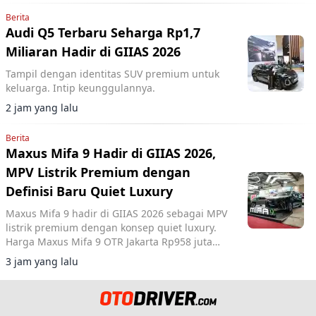
Berita
Audi Q5 Terbaru Seharga Rp1,7
Miliaran Hadir di GIIAS 2026
Tampil dengan identitas SUV premium untuk
keluarga. Intip keunggulannya.
2 jam yang lalu
Berita
Maxus Mifa 9 Hadir di GIIAS 2026,
MPV Listrik Premium dengan
Definisi Baru Quiet Luxury
Maxus Mifa 9 hadir di GIIAS 2026 sebagai MPV
listrik premium dengan konsep quiet luxury.
Harga Maxus Mifa 9 OTR Jakarta Rp958 juta
dilengkapi baterai 90 kWh dan fitur kabin
3 jam yang lalu
mewah.