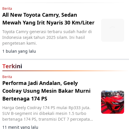
Berita
All New Toyota Camry, Sedan
Mewah Yang Irit Nyaris 30 Km/Liter
Toyota Camry generasi terbaru sudah hadir di
Indonesia sejak tahun 2025 silam. Ini hasil
pengetesan kami.
1 bulan yang lalu
Terkini
Berita
Performa Jadi Andalan, Geely
Coolray Usung Mesin Bakar Murni
Bertenaga 174 PS
Harga Geely Coolray 174 PS mulai Rp333 juta.
SUV B-segment ini dibekali mesin 1.5 turbo
bertenaga 174 PS, transmisi DCT 7 percepatan,
akselerasi 0-100 km/jam dalam 7,6 detik, serta
11 menit yang lalu