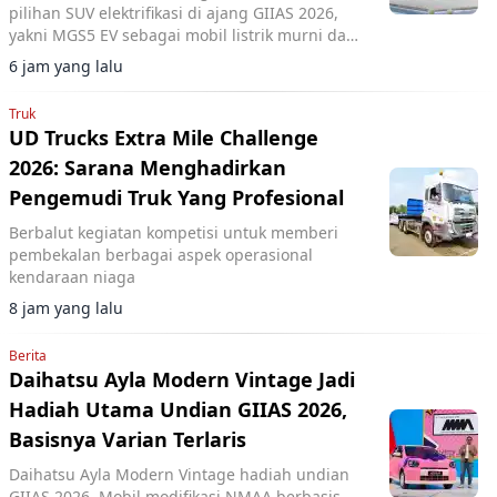
pilihan SUV elektrifikasi di ajang GIIAS 2026,
yakni MGS5 EV sebagai mobil listrik murni dan
MG ZS Hybrid+ yang mengusung teknologi full
6 jam yang lalu
hybrid.
Truk
UD Trucks Extra Mile Challenge
2026: Sarana Menghadirkan
Pengemudi Truk Yang Profesional
Berbalut kegiatan kompetisi untuk memberi
pembekalan berbagai aspek operasional
kendaraan niaga
8 jam yang lalu
Berita
Daihatsu Ayla Modern Vintage Jadi
Hadiah Utama Undian GIIAS 2026,
Basisnya Varian Terlaris
Daihatsu Ayla Modern Vintage hadiah undian
GIIAS 2026. Mobil modifikasi NMAA berbasis