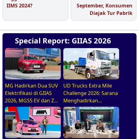
IIMS 2024?
September, Konsumen
Diajak Tur Pabrik
Special Report: GIIAS 2026
MG Hadirkan Dua SUV
UD Trucks Extra Mile
Elektrifikasi di GIIAS
Challenge 2026: Sarana
2026, MGS5 EV dan ZS
Menghadirkan
Hybrid+
Pengemudi Truk Yang
Profesional