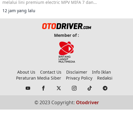
melalui lini premium electric MPV MIFA 7 dan
MIFA 9 di ICE BSD City.
12 jam yang lalu
Member of :
About Us
Contact Us
Disclaimer
Info Iklan
Peraturan Media Siber
Privacy Policy
Redaksi
© 2023 Copyright:
Otodriver