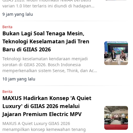
varian 1.0 liter terlaris ini diundi di hadapan
pengunjung dan dimenangkan konsumen dari
9 jam yang lalu
Lampung.
Berita
Bukan Lagi Soal Tenaga Mesin,
Teknologi Keselamatan Jadi Tren
Baru di GIIAS 2026
Teknologi keselamatan kendaraan menjadi
sorotan di GIIAS 2026. Bosch Indonesia
memperkenalkan sistem Sense, Think, dan Act
yang membantu pengemudi.
10 jam yang lalu
Berita
MAXUS Hadirkan Konsep 'A Quiet
Luxury' di GIIAS 2026 melalui
Jajaran Premium Electric MPV
MAXUS A Quiet Luxury GIIAS 2026
menampilkan konsep kemewahan tenang