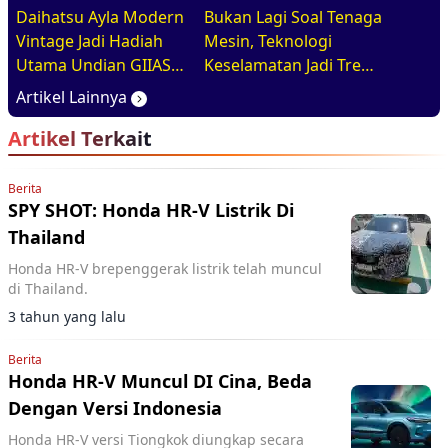
Daihatsu Ayla Modern
Bukan Lagi Soal Tenaga
Vintage Jadi Hadiah
Mesin, Teknologi
Utama Undian GIIAS
Keselamatan Jadi Tren
2026, Basisnya Varian
Baru di GIIAS 2026
Artikel Lainnya
Terlaris
Artikel Terkait
Berita
SPY SHOT: Honda HR-V Listrik Di
Thailand
Honda HR-V brepenggerak listrik telah muncul
di Thailand.
3 tahun yang lalu
Berita
Honda HR-V Muncul DI Cina, Beda
Dengan Versi Indonesia
Honda HR-V versi Tiongkok diungkap secara