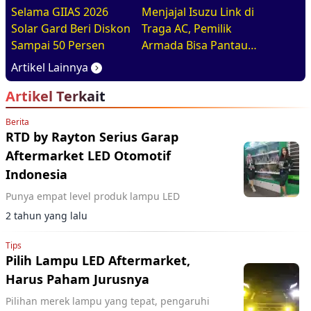
Selama GIIAS 2026
Menjajal Isuzu Link di
Solar Gard Beri Diskon
Traga AC, Pemilik
Sampai 50 Persen
Armada Bisa Pantau
Kendaraan Secara
Artikel Lainnya
Realtime
Artikel Terkait
Berita
RTD by Rayton Serius Garap
Aftermarket LED Otomotif
Indonesia
Punya empat level produk lampu LED
2 tahun yang lalu
Tips
Pilih Lampu LED Aftermarket,
Harus Paham Jurusnya
Pilihan merek lampu yang tepat, pengaruhi