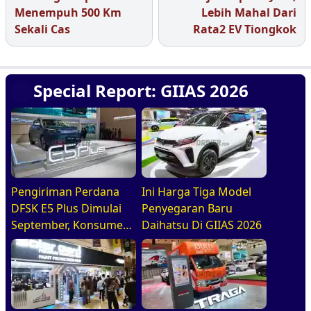
Menempuh 500 Km
Lebih Mahal Dari
Sekali Cas
Rata2 EV Tiongkok
Special Report: GIIAS 2026
Pengiriman Perdana
Ini Harga Tiga Model
DFSK E5 Plus Dimulai
Penyegaran Baru
September, Konsumen
Daihatsu Di GIIAS 2026
Diajak Tur Pabrik