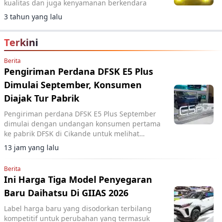
kualitas dan juga kenyamanan berkendara
3 tahun yang lalu
Terkini
Berita
Pengiriman Perdana DFSK E5 Plus
Dimulai September, Konsumen
Diajak Tur Pabrik
Pengiriman perdana DFSK E5 Plus September
dimulai dengan undangan konsumen pertama
ke pabrik DFSK di Cikande untuk melihat
proses produksi PHEV.
13 jam yang lalu
Berita
Ini Harga Tiga Model Penyegaran
Baru Daihatsu Di GIIAS 2026
Label harga baru yang disodorkan terbilang
kompetitif untuk perubahan yang termasuk