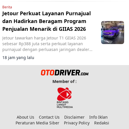
Berita
Jetour Perkuat Layanan Purnajual
dan Hadirkan Beragam Program
Penjualan Menarik di GIIAS 2026
Jetour tawarkan harga Jetour T1 GIIAS 2026
sebesar Rp388 juta serta perkuat layanan
purnajual dengan perluasan jaringan dealer
hingga 40 showroom di GIIAS 2026.
18 jam yang lalu
Member of :
About Us
Contact Us
Disclaimer
Info Iklan
Peraturan Media Siber
Privacy Policy
Redaksi