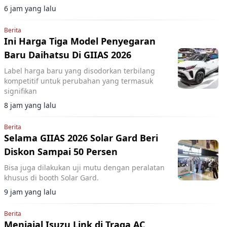
proses produksi PHEV.
6 jam yang lalu
Berita
Ini Harga Tiga Model Penyegaran
Baru Daihatsu Di GIIAS 2026
Label harga baru yang disodorkan terbilang
kompetitif untuk perubahan yang termasuk
signifikan
8 jam yang lalu
Berita
Selama GIIAS 2026 Solar Gard Beri
Diskon Sampai 50 Persen
Bisa juga dilakukan uji mutu dengan peralatan
khusus di booth Solar Gard.
9 jam yang lalu
Berita
Menjajal Isuzu Link di Traga AC,