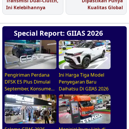
Transmisi Dual-Clutch,
Dipastikan Punya
Ini Kelebihannya
Kualitas Global
Special Report: GIIAS 2026
Pengiriman Perdana
Ini Harga Tiga Model
DFSK E5 Plus Dimulai
Penyegaran Baru
September, Konsumen
Daihatsu Di GIIAS 2026
Diajak Tur Pabrik