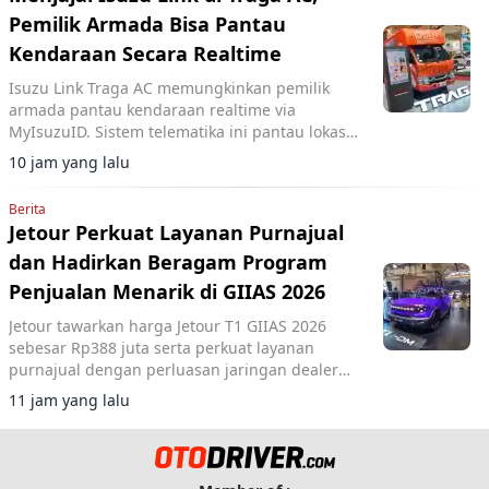
Pemilik Armada Bisa Pantau
Kendaraan Secara Realtime
Isuzu Link Traga AC memungkinkan pemilik
armada pantau kendaraan realtime via
MyIsuzuID. Sistem telematika ini pantau lokasi,
kecepatan, dan operasional kendaraan.
10 jam yang lalu
Berita
Jetour Perkuat Layanan Purnajual
dan Hadirkan Beragam Program
Penjualan Menarik di GIIAS 2026
Jetour tawarkan harga Jetour T1 GIIAS 2026
sebesar Rp388 juta serta perkuat layanan
purnajual dengan perluasan jaringan dealer
hingga 40 showroom di GIIAS 2026.
11 jam yang lalu