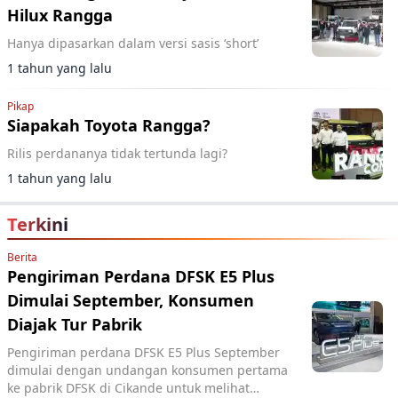
Hilux Rangga
Hanya dipasarkan dalam versi sasis ‘short’
1 tahun yang lalu
Pikap
Siapakah Toyota Rangga?
Rilis perdananya tidak tertunda lagi?
1 tahun yang lalu
Terkini
Berita
Pengiriman Perdana DFSK E5 Plus
Dimulai September, Konsumen
Diajak Tur Pabrik
Pengiriman perdana DFSK E5 Plus September
dimulai dengan undangan konsumen pertama
ke pabrik DFSK di Cikande untuk melihat