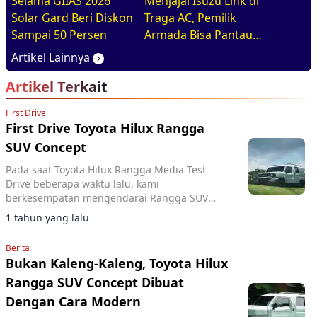
Selama GIIAS 2026
Menjajal Isuzu Link di
Solar Gard Beri Diskon
Traga AC, Pemilik
Sampai 50 Persen
Armada Bisa Pantau
Kendaraan Secara
Artikel Lainnya
Realtime
Artikel Terkait
First Drive
First Drive Toyota Hilux Rangga
SUV Concept
Pada saat Toyota Hilux Rangga Media Test
Drive beberapa waktu lalu, kami
berkesempatan mengendarai Rangga SUV
Concept, walau pun relatif singkat
1 tahun yang lalu
Berita
Bukan Kaleng-Kaleng, Toyota Hilux
Rangga SUV Concept Dibuat
Dengan Cara Modern