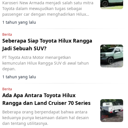
Karoseri New Armada menjadi salah satu mitra
Toyota dalam mewujudkan tugas sebagai
passenger car dengan menghadirkan Hilux
Rangga SUV Concept
1 tahun yang lalu
Berita
Seberapa Siap Toyota Hilux Rangga
Jadi Sebuah SUV?
PT Toyota Astra Motor menargetkan
kemunculan Hilux Rangga SUV di awal tahun
depan.
1 tahun yang lalu
Berita
Ada Apa Antara Toyota Hilux
Rangga dan Land Cruiser 70 Series
Beberapa orang berpendapat bahwa antara
keduanya punya kesamaan dalam hal desain
dan tentang utilitasnya.