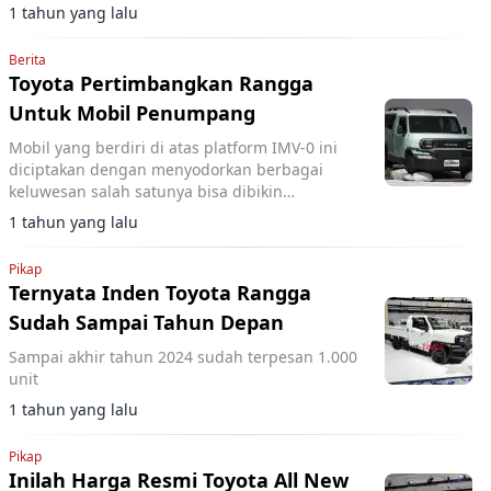
1 tahun yang lalu
Berita
Toyota Pertimbangkan Rangga
Untuk Mobil Penumpang
Mobil yang berdiri di atas platform IMV-0 ini
diciptakan dengan menyodorkan berbagai
keluwesan salah satunya bisa dibikin
kendaraan penumpang
1 tahun yang lalu
Pikap
Ternyata Inden Toyota Rangga
Sudah Sampai Tahun Depan
Sampai akhir tahun 2024 sudah terpesan 1.000
unit
1 tahun yang lalu
Pikap
Inilah Harga Resmi Toyota All New