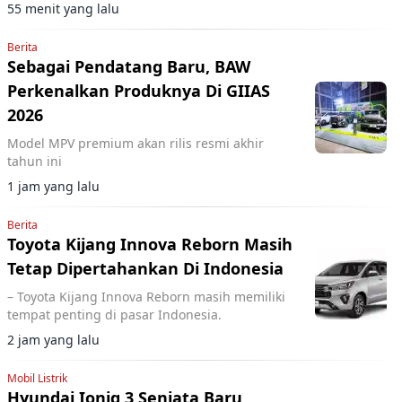
tailgate, dan panoramic roof sementara
55 menit yang lalu
performa motor listrik tetap sama.
Berita
Sebagai Pendatang Baru, BAW
Perkenalkan Produknya Di GIIAS
2026
Model MPV premium akan rilis resmi akhir
tahun ini
1 jam yang lalu
Berita
Toyota Kijang Innova Reborn Masih
Tetap Dipertahankan Di Indonesia
– Toyota Kijang Innova Reborn masih memiliki
tempat penting di pasar Indonesia.
2 jam yang lalu
Mobil Listrik
Hyundai Ioniq 3 Senjata Baru