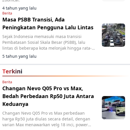
4 tahun yang lalu
Berita
Masa PSBB Transisi, Ada
Peningkatan Pengguna Lalu Lintas
Sejak Indonesia memasuki masa transisi
Pembatasan Sosial Skala Besar (PSBB), lalu
lintas di beberapa kota melonjak hingga rata-
rata 24,3%
5 tahun yang lalu
Terkini
Berita
Changan Nevo Q05 Pro vs Max,
Bedah Perbedaan Rp50 Juta Antara
Keduanya
Changan Nevo Q05 Pro vs Max perbedaan
harga Rp50 juta diulas secara detail, dengan
varian Max menawarkan velg 18 inci, power