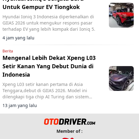
Untuk Gempur EV Tiongkok
Hyundai Ioniq 3 Indonesia diperkenalkan di
GIIAS 2026 untuk mengukur respons pasar
terhadap EV yang lebih kompak dari Ioniq 5.
4 jam yang lalu
Berita
Mengenal Lebih Dekat Xpeng L03
Setir Kanan Yang Debut Dunia di
Indonesia
Xpeng L03 setir kanan pertama di Asia
Tenggara,debut di GIIAS 2026. Model ini
dilengkapi tiga chip AI Turing dan sistem
intelligent driving NGP VLA 2.0.
13 jam yang lalu
Member of :