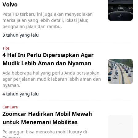
Volvo
Peta HD terbaru ini juga akan menyediakan
marka jalan yang lebih detail, lokasi jalur,
penghalan jalan dan rambu.
3 tahun yang lalu
Tips
4 Hal Ini Perlu Dipersiapkan Agar
Mudik Lebih Aman dan Nyaman
Ada beberapa hal yang perlu Anda persiapkan
agar perjalanan mudik lebaran lebih aman dan
nyaman.
4 tahun yang lalu
Car Care
Zoomcar Hadirkan Mobil Mewah
untuk Menemani Mobilitas
Pelanggan bisa mencoba mobil luxury di
Zoomcar.