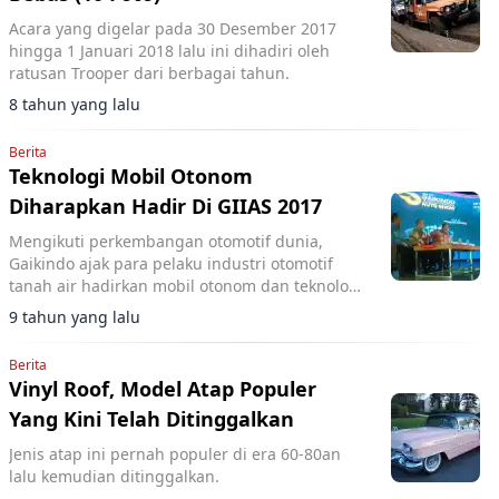
Acara yang digelar pada 30 Desember 2017
hingga 1 Januari 2018 lalu ini dihadiri oleh
ratusan Trooper dari berbagai tahun.
8 tahun yang lalu
Berita
Teknologi Mobil Otonom
Diharapkan Hadir Di GIIAS 2017
Mengikuti perkembangan otomotif dunia,
Gaikindo ajak para pelaku industri otomotif
tanah air hadirkan mobil otonom dan teknologi
hijau di GIIAS Agustus mendatang.
9 tahun yang lalu
Berita
Vinyl Roof, Model Atap Populer
Yang Kini Telah Ditinggalkan
Jenis atap ini pernah populer di era 60-80an
lalu kemudian ditinggalkan.