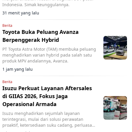
Indonesia. Simak keunggulannya.
31 menit yang lalu
Berita
Toyota Buka Peluang Avanza
Berpenggerak Hybrid
PT Toyota Astra Motor (TAM) membuka peluang
menghadirkan varian hybrid pada salah satu
produk MPV andalannya, Avanza.
1 jam yang lalu
Berita
Isuzu Perkuat Layanan Aftersales
di GIIAS 2026, Fokus Jaga
Operasional Armada
Isuzu menghadirkan sejumlah layanan
terintegrasi, mulai dari solusi perawatan
proaktif, ketersediaan suku cadang, perluasan
jaringan layanan, hingga pemanfaatan