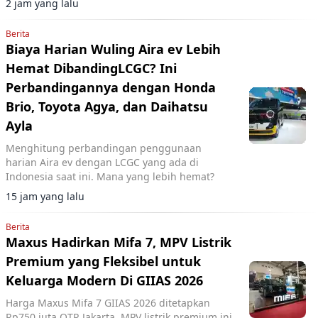
2 jam yang lalu
teknologi.
Berita
Biaya Harian Wuling Aira ev Lebih
Hemat DibandingLCGC? Ini
Perbandingannya dengan Honda
Brio, Toyota Agya, dan Daihatsu
Ayla
Menghitung perbandingan penggunaan
harian Aira ev dengan LCGC yang ada di
Indonesia saat ini. Mana yang lebih hemat?
15 jam yang lalu
Berita
Maxus Hadirkan Mifa 7, MPV Listrik
Premium yang Fleksibel untuk
Keluarga Modern Di GIIAS 2026
Harga Maxus Mifa 7 GIIAS 2026 ditetapkan
Rp750 juta OTR Jakarta. MPV listrik premium ini