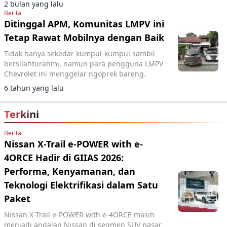
2 bulan yang lalu
Berita
Ditinggal APM, Komunitas LMPV ini
Tetap Rawat Mobilnya dengan Baik
Tidak hanya sekedar kumpul-kumpul sambil
bersilahturahmi, namun para pengguna LMPV
Chevrolet ini menggelar ngoprek bareng.
6 tahun yang lalu
Terkini
Berita
Nissan X-Trail e-POWER with e-
4ORCE Hadir di GIIAS 2026:
Performa, Kenyamanan, dan
Teknologi Elektrifikasi dalam Satu
Paket
Nissan X-Trail e-POWER with e-4ORCE masih
menjadi andalan Nissan di segmen SUV pasar