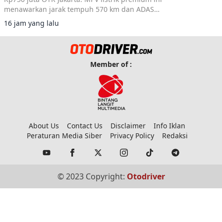
menawarkan jarak tempuh 570 km dan ADAS
Level 2+.
16 jam yang lalu
Member of :
About Us
Contact Us
Disclaimer
Info Iklan
Peraturan Media Siber
Privacy Policy
Redaksi
© 2023 Copyright:
Otodriver