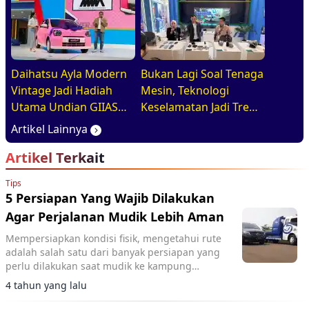
Profesional
Daihatsu Ayla Modern
Bukan Lagi Soal Tenaga
Vintage Jadi Hadiah
Mesin, Teknologi
Utama Undian GIIAS
Keselamatan Jadi Tren
2026, Basisnya Varian
Baru di GIIAS 2026
Artikel Lainnya
Terlaris
Artikel Terkait
Tips
5 Persiapan Yang Wajib Dilakukan
Agar Perjalanan Mudik Lebih Aman
Mempersiapkan kondisi fisik, mengetahui rute
adalah salah satu dari banyak persiapan yang
perlu dilakukan saat mudik ke kampung
halaman.
4 tahun yang lalu