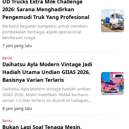
UD Trucks Extra Mile Challenge
2026: Sarana Menghadirkan
Pengemudi Truk Yang Profesional
Berbalut kegiatan kompetisi untuk memberi
pembekalan berbagai aspek operasional
kendaraan niaga
7 jam yang lalu
Berita
Daihatsu Ayla Modern Vintage Jadi
Hadiah Utama Undian GIIAS 2026,
Basisnya Varian Terlaris
Daihatsu Ayla Modern Vintage hadiah undian
GIIAS 2026. Mobil modifikasi NMAA berbasis
varian 1.0 liter terlaris ini diundi di hadapan
pengunjung dan dimenangkan konsumen dari
8 jam yang lalu
Lampung.
Berita
Bukan Lagi Soal Tenaga Mesin,