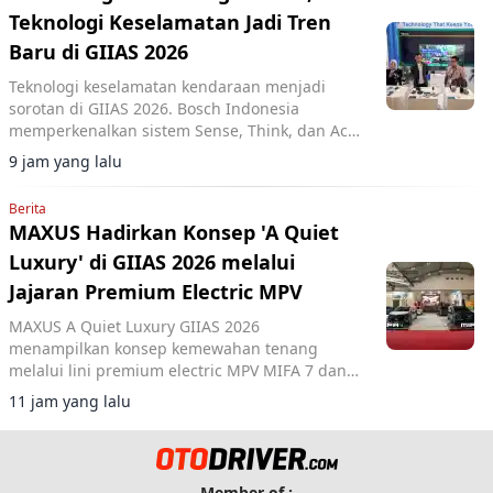
Teknologi Keselamatan Jadi Tren
Baru di GIIAS 2026
Teknologi keselamatan kendaraan menjadi
sorotan di GIIAS 2026. Bosch Indonesia
memperkenalkan sistem Sense, Think, dan Act
yang membantu pengemudi.
9 jam yang lalu
Berita
MAXUS Hadirkan Konsep 'A Quiet
Luxury' di GIIAS 2026 melalui
Jajaran Premium Electric MPV
MAXUS A Quiet Luxury GIIAS 2026
menampilkan konsep kemewahan tenang
melalui lini premium electric MPV MIFA 7 dan
MIFA 9 di ICE BSD City.
11 jam yang lalu
Member of :