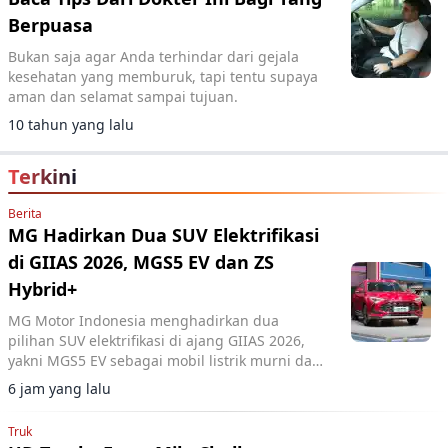
Berpuasa
Bukan saja agar Anda terhindar dari gejala
kesehatan yang memburuk, tapi tentu supaya
aman dan selamat sampai tujuan.
10 tahun yang lalu
Terkini
Berita
MG Hadirkan Dua SUV Elektrifikasi
di GIIAS 2026, MGS5 EV dan ZS
Hybrid+
MG Motor Indonesia menghadirkan dua
pilihan SUV elektrifikasi di ajang GIIAS 2026,
yakni MGS5 EV sebagai mobil listrik murni dan
MG ZS Hybrid+ yang mengusung teknologi full
6 jam yang lalu
hybrid.
Truk