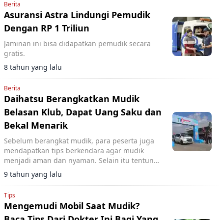
Berita
Asuransi Astra Lindungi Pemudik
Dengan RP 1 Triliun
Jaminan ini bisa didapatkan pemudik secara
gratis.
8 tahun yang lalu
Berita
Daihatsu Berangkatkan Mudik
Belasan Klub, Dapat Uang Saku dan
Bekal Menarik
Sebelum berangkat mudik, para peserta juga
mendapatkan tips berkendara agar mudik
menjadi aman dan nyaman. Selain itu tentunya
dapat uang saku dari Daihatsu.
9 tahun yang lalu
Tips
Mengemudi Mobil Saat Mudik?
Baca Tips Dari Dokter Ini Bagi Yang