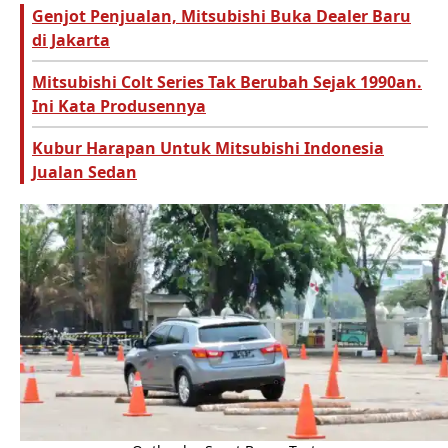
Genjot Penjualan, Mitsubishi Buka Dealer Baru
di Jakarta
Mitsubishi Colt Series Tak Berubah Sejak 1990an.
Ini Kata Produsennya
Kubur Harapan Untuk Mitsubishi Indonesia
Jualan Sedan