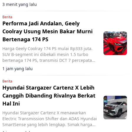
3 menit yang lalu
Berita
Performa Jadi Andalan, Geely
Coolray Usung Mesin Bakar Murni
Bertenaga 174 PS
Harga Geely Coolray 174 PS mulai Rp333 juta.
SUV B-segment ini dibekali mesin 1.5 turbo
bertenaga 174 PS, transmisi DCT 7 percepatan,
akselerasi 0-100 km/jam dalam 7,6 detik, serta
1 jam yang lalu
ADAS Level 2.
Berita
Hyundai Stargazer Cartenz X Lebih
Canggih Dibanding Rivalnya Berkat
Hal Ini
Hyundai Stargazer Cartenz X menawarkan
Electric Transmission Shifter dan ADAS Hyundai
SmartSense yang lebih lengkap. Simak harga
Hyundai Stargazer Cartenz X terbaru mulai