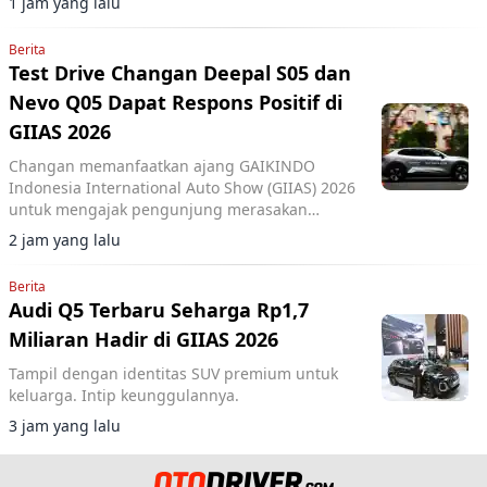
1 jam yang lalu
Rp350 juta di artikel ini.
Berita
Test Drive Changan Deepal S05 dan
Nevo Q05 Dapat Respons Positif di
GIIAS 2026
Changan memanfaatkan ajang GAIKINDO
Indonesia International Auto Show (GIIAS) 2026
untuk mengajak pengunjung merasakan
langsung performa dua model terbarunya,
2 jam yang lalu
Changan Deepal S05 dan Changan Nevo Q05.
Berita
Audi Q5 Terbaru Seharga Rp1,7
Miliaran Hadir di GIIAS 2026
Tampil dengan identitas SUV premium untuk
keluarga. Intip keunggulannya.
3 jam yang lalu