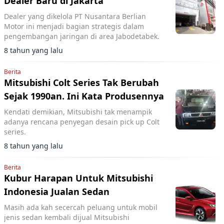
Dealer Baru di Jakarta
Dealer yang dikelola PT Nusantara Berlian
Motor ini menjadi bagian strategis dalam
pengembangan jaringan di area Jabodetabek.
8 tahun yang lalu
Berita
Mitsubishi Colt Series Tak Berubah
Sejak 1990an. Ini Kata Produsennya
Kendati demikian, Mitsubishi tak menampik
adanya rencana penyegan desain pick up Colt
series.
8 tahun yang lalu
Berita
Kubur Harapan Untuk Mitsubishi
Indonesia Jualan Sedan
Masih ada kah secercah peluang untuk mobil
jenis sedan kembali dijual Mitsubishi