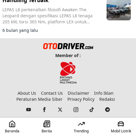
Handling Terbaik
LEPAS L8 perkenalkan filosofi Awaken The
Leopard dengan spesifikasi LEPAS L8 tenaga
205 kW, torsi 365 Nm, platform LEX untuk
presisi, stabilitas, dan kontrol elegan di
6 bulan yang lalu
segmen NEV premium.
Member of :
About Us
Contact Us
Disclaimer
Info Iklan
Peraturan Media Siber
Privacy Policy
Redaksi
© 2023 Copyright:
Otodriver
Beranda
Berita
Trending
Mobil Listrik