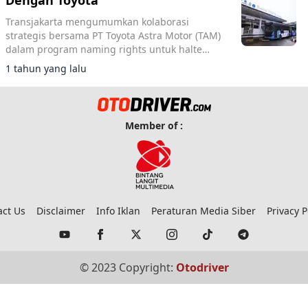
Dengan Toyota
Transjakarta mengumumkan kolaborasi
strategis bersama PT Toyota Astra Motor (TAM)
dalam program naming rights untuk halte
Pasar Senen, Jakarta Pusat.
1 tahun yang lalu
Member of :
act Us
Disclaimer
Info Iklan
Peraturan Media Siber
Privacy P
© 2023 Copyright:
Otodriver