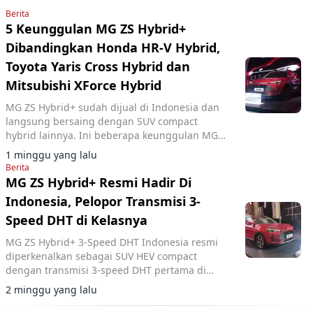
Berita
5 Keunggulan MG ZS Hybrid+
Dibandingkan Honda HR-V Hybrid,
Toyota Yaris Cross Hybrid dan
Mitsubishi XForce Hybrid
MG ZS Hybrid+ sudah dijual di Indonesia dan
langsung bersaing dengan SUV compact
hybrid lainnya. Ini beberapa keunggulan MG
ZS.
1 minggu yang lalu
Berita
MG ZS Hybrid+ Resmi Hadir Di
Indonesia, Pelopor Transmisi 3-
Speed DHT di Kelasnya
MG ZS Hybrid+ 3-Speed DHT Indonesia resmi
diperkenalkan sebagai SUV HEV compact
dengan transmisi 3-speed DHT pertama di
kelasnya, menyaingi Yaris Cross HEV dan HR-V
2 minggu yang lalu
e:HEV.