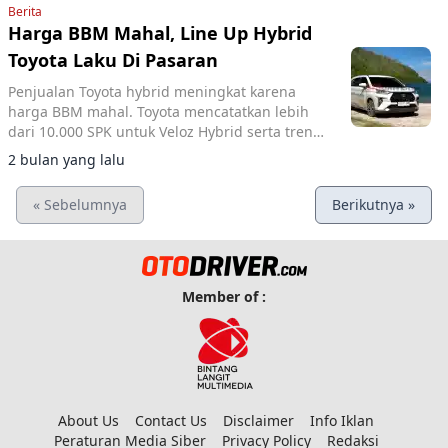
Berita
Harga BBM Mahal, Line Up Hybrid
Toyota Laku Di Pasaran
Penjualan Toyota hybrid meningkat karena
harga BBM mahal. Toyota mencatatkan lebih
dari 10.000 SPK untuk Veloz Hybrid serta tren
kenaikan pada model Zenix Hybrid di tengah
2 bulan yang lalu
kenaikan harga bahan bakar.
« Sebelumnya
Berikutnya »
Member of :
About Us
Contact Us
Disclaimer
Info Iklan
Peraturan Media Siber
Privacy Policy
Redaksi