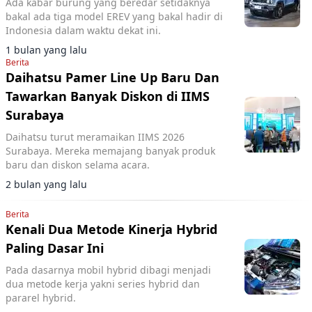
Ada kabar burung yang beredar setidaknya
bakal ada tiga model EREV yang bakal hadir di
Indonesia dalam waktu dekat ini.
1 bulan yang lalu
Berita
Daihatsu Pamer Line Up Baru Dan
Tawarkan Banyak Diskon di IIMS
Surabaya
Daihatsu turut meramaikan IIMS 2026
Surabaya. Mereka memajang banyak produk
baru dan diskon selama acara.
2 bulan yang lalu
Berita
Kenali Dua Metode Kinerja Hybrid
Paling Dasar Ini
Pada dasarnya mobil hybrid dibagi menjadi
dua metode kerja yakni series hybrid dan
pararel hybrid.