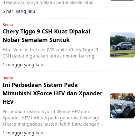
deselerasi hanya melalui pedal akselerator.
5 hari yang lalu
Berita
Chery Tiggo 9 CSH Kuat Dipakai
Nobar Semalam Suntuk
Fitur Vehicle-to-Load (V2L) milik Chery Tiggo 9
CSH dapat digunakan untuk nonton bareng.
1 minggu yang lalu
Berita
Ini Perbedaan Sistem Pada
Mitsubishi XForce HEV dan Xpander
HEV
Perbedaan sistem hybrid XForce HEV dan
Xpander HEV terletak pada generasi teknologi.
XForce mengadopsi sistem lebih baru dengan
transaxle dua speed, sedangkan Xpander
1 minggu yang lalu
masih menggunakan single speed.