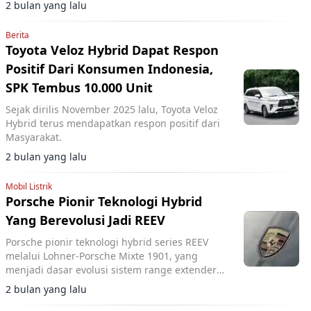
2 bulan yang lalu
Berita
Toyota Veloz Hybrid Dapat Respon
Positif Dari Konsumen Indonesia,
SPK Tembus 10.000 Unit
Sejak dirilis November 2025 lalu, Toyota Veloz
Hybrid terus mendapatkan respon positif dari
Masyarakat.
2 bulan yang lalu
Mobil Listrik
Porsche Pionir Teknologi Hybrid
Yang Berevolusi Jadi REEV
Porsche pionir teknologi hybrid series REEV
melalui Lohner-Porsche Mixte 1901, yang
menjadi dasar evolusi sistem range extender
modern seperti Chevrolet Volt dan Nissan e-
2 bulan yang lalu
Power.