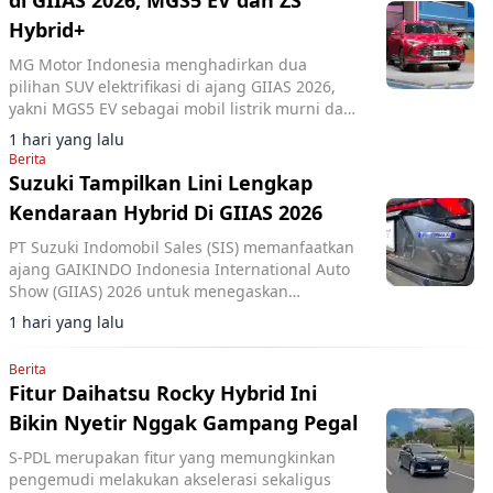
di GIIAS 2026, MGS5 EV dan ZS
Hybrid+
MG Motor Indonesia menghadirkan dua
pilihan SUV elektrifikasi di ajang GIIAS 2026,
yakni MGS5 EV sebagai mobil listrik murni dan
MG ZS Hybrid+ yang mengusung teknologi full
1 hari yang lalu
hybrid.
Berita
Suzuki Tampilkan Lini Lengkap
Kendaraan Hybrid Di GIIAS 2026
PT Suzuki Indomobil Sales (SIS) memanfaatkan
ajang GAIKINDO Indonesia International Auto
Show (GIIAS) 2026 untuk menegaskan
komitmennya terhadap elektrifikasi.
1 hari yang lalu
Berita
Fitur Daihatsu Rocky Hybrid Ini
Bikin Nyetir Nggak Gampang Pegal
S-PDL merupakan fitur yang memungkinkan
pengemudi melakukan akselerasi sekaligus