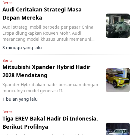
Berita
Audi Ceritakan Strategi Masa
Depan Mereka
Audi strategi mobil berbeda per pasar China
Eropa diungkapkan Rouven Mohr. Audi
merancang model khusus untuk memenuhi
preferensi konsumen di Tiongkok dan Eropa.
3 minggu yang lalu
Berita
Mitsubishi Xpander Hybrid Hadir
2028 Mendatang
Xpander Hybrid akan hadir bersamaan dengan
munculnya model generasi II.
1 bulan yang lalu
Berita
Tiga EREV Bakal Hadir Di Indonesia,
Berikut Profilnya