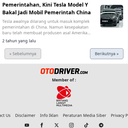
Pemerintahan, Kini Tesla Model Y
Bakal Jadi Mobil Pemerintah China
Tesla awalnya dilarang untuk masuk komplek
pemerintahan di China. Namun kesepakatan
baru telah membuat produsen asal Amerika
Serikat ini berdamai dengan pemerintah
2 tahun yang lalu
China.
« Sebelumnya
Berikutnya »
Member of :
act Us
Disclaimer
Info Iklan
Peraturan Media Siber
Privacy P