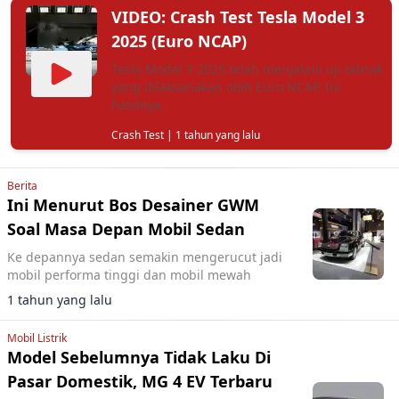
VIDEO: Crash Test Tesla Model 3
2025 (Euro NCAP)
Tesla Model 3 2025 telah menjalani uji tabrak
yang dilaksanakan oleh Euro NCAP. Ini
hasilnya.
Crash Test
| 1 tahun yang lalu
Berita
Ini Menurut Bos Desainer GWM
Soal Masa Depan Mobil Sedan
Ke depannya sedan semakin mengerucut jadi
mobil performa tinggi dan mobil mewah
1 tahun yang lalu
Mobil Listrik
Model Sebelumnya Tidak Laku Di
Pasar Domestik, MG 4 EV Terbaru