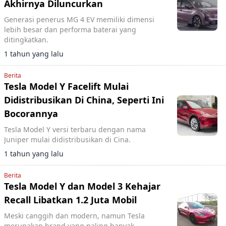
Akhirnya Diluncurkan
Generasi penerus MG 4 EV memiliki dimensi
lebih besar dan performa baterai yang
ditingkatkan.
1 tahun yang lalu
Berita
Tesla Model Y Facelift Mulai
Didistribusikan Di China, Seperti Ini
Bocorannya
Tesla Model Y versi terbaru dengan nama
Juniper mulai didistribusikan di Cina.
1 tahun yang lalu
Berita
Tesla Model Y dan Model 3 Kehajar
Recall Libatkan 1.2 Juta Mobil
Meski canggih dan modern, namun Tesla
merupakan brand yang paling banyak