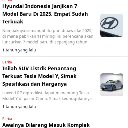
Hyundai Indonesia Janjikan 7
Model Baru Di 2025, Empat Sudah
Terkuak
Nampaknya semangat itu pun dibawa ke 2025,
di mana pabrikan ‘H miring’ ini berencana akan
luncurkan 7 model baru di sepanjang tahun
1 tahun yang lalu
Berita
Inilah SUV Listrik Penantang
Terkuat Tesla Model Y, Simak
Spesifikasi dan Harganya
Luxeed R7 diprediksi dapat menantang Tesla
Model Y di pasar China. Simak keunggulannya
1 tahun yang lalu
Berita
Awalnya Dilarang Masuk Komplek