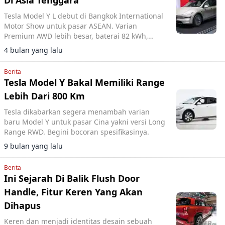
Di Asia Tenggara
Tesla Model Y L debut di Bangkok International
Motor Show untuk pasar ASEAN. Varian
Premium AWD lebih besar, baterai 82 kWh,
jarak tempuh 681 km WLTP, mendekati
4 bulan yang lalu
Indonesia.
Berita
Tesla Model Y Bakal Memiliki Range
Lebih Dari 800 Km
Tesla dikabarkan segera menambah varian
baru Model Y untuk pasar Cina yakni versi Long
Range RWD. Begini bocoran spesifikasinya.
9 bulan yang lalu
Berita
Ini Sejarah Di Balik Flush Door
Handle, Fitur Keren Yang Akan
Dihapus
Keren dan menjadi identitas desain sebuah