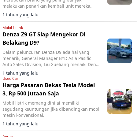
melakukan penarikan kembali unit mereka
untuk perbaikan.
1 tahun yang lalu
Mobil Listrik
Denza Z9 GT Siap Mengekor Di
Belakang D9?
Dalam peluncuran Denza D9 ada hal yang
menarik, General Manager BYD Asia Pasific
Auto Sales Division, Liu Xueliang menaiki Denza
Z9 GT ke atas panggung acara peluncuran.
1 tahun yang lalu
Used Car
Harga Pasaran Bekas Tesla Model
3, Rp 500 Jutaan Saja
Mobil listrik memang dinilai memiliki
segudang keuntungan jika dibandingkan mobil
mesin konvensional.
1 tahun yang lalu
Berita