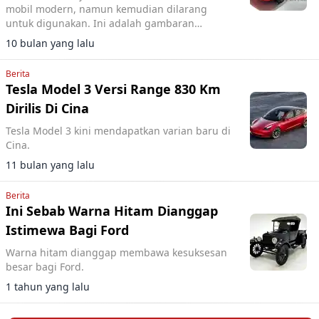
mobil modern, namun kemudian dilarang
untuk digunakan. Ini adalah gambaran
perjalanan flush door handle atau pop up door
10 bulan yang lalu
handle.
Berita
Tesla Model 3 Versi Range 830 Km
Dirilis Di Cina
Tesla Model 3 kini mendapatkan varian baru di
Cina.
11 bulan yang lalu
Berita
Ini Sebab Warna Hitam Dianggap
Istimewa Bagi Ford
Warna hitam dianggap membawa kesuksesan
besar bagi Ford.
1 tahun yang lalu