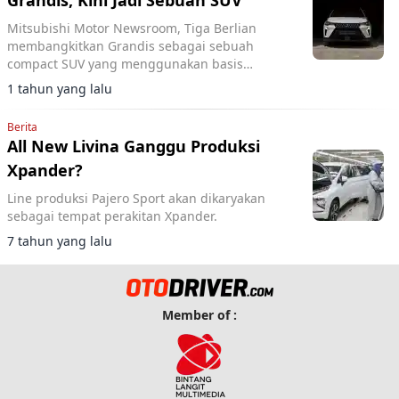
Grandis, Kini Jadi Sebuah SUV
Mitsubishi Motor Newsroom, Tiga Berlian
membangkitkan Grandis sebagai sebuah
compact SUV yang menggunakan basis
platform CMF-B yang dibuat oleh aliansi
1 tahun yang lalu
Renault, Nissan dan Mitsubishi.
Berita
All New Livina Ganggu Produksi
Xpander?
Line produksi Pajero Sport akan dikaryakan
sebagai tempat perakitan Xpander.
7 tahun yang lalu
Member of :