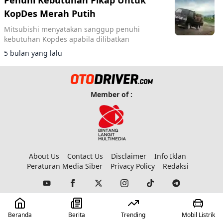
Penuhi Kebutuhan Pikap Untuk
KopDes Merah Putih
Mitsubishi menyatakan sanggup penuhi
kebutuhan Kopdes apabila dilibatkan
5 bulan yang lalu
Member of :
About Us
Contact Us
Disclaimer
Info Iklan
Peraturan Media Siber
Privacy Policy
Redaksi
© 2023 Copyright:
Otodriver
Beranda
Berita
Trending
Mobil Listrik