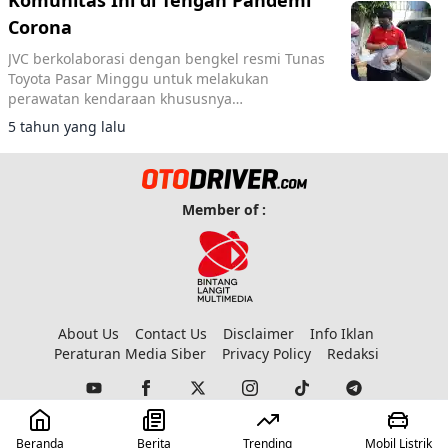
Komunitas Ini di Tengah Pandemi
Corona
JVC berkolaborasi dengan bengkel resmi Tunas
Toyota Pasar Minggu untuk melakukan
perawatan kendaraan khususnya
meminimalisir virus dan bakteri di dalam
5 tahun yang lalu
kabin mobil para member dengan cara car
fogging
Member of :
About Us
Contact Us
Disclaimer
Info Iklan
Peraturan Media Siber
Privacy Policy
Redaksi
© 2023 Copyright:
Otodriver
Beranda
Berita
Trending
Mobil Listrik