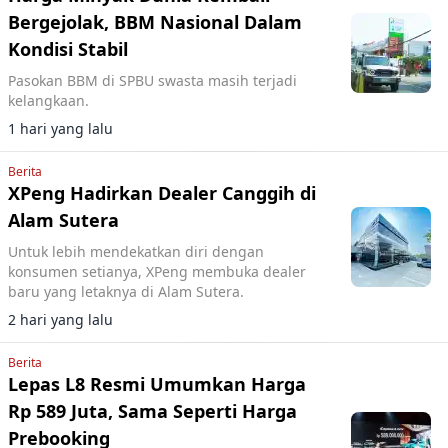
Bergejolak, BBM Nasional Dalam
Kondisi Stabil
Pasokan BBM di SPBU swasta masih terjadi
kelangkaan.
1 hari yang lalu
Berita
XPeng Hadirkan Dealer Canggih di
Alam Sutera
Untuk lebih mendekatkan diri dengan
konsumen setianya, XPeng membuka dealer
baru yang letaknya di Alam Sutera.
2 hari yang lalu
Berita
Lepas L8 Resmi Umumkan Harga
Rp 589 Juta, Sama Seperti Harga
Prebooking