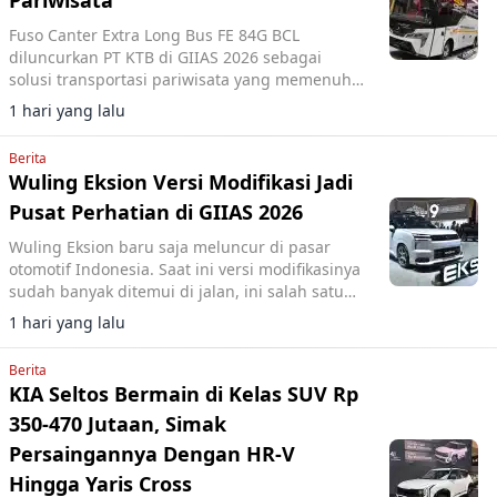
Pariwisata
Fuso Canter Extra Long Bus FE 84G BCL
diluncurkan PT KTB di GIIAS 2026 sebagai
solusi transportasi pariwisata yang memenuhi
standar Euro 4 dan regulasi pemerintah.
1 hari yang lalu
Berita
Wuling Eksion Versi Modifikasi Jadi
Pusat Perhatian di GIIAS 2026
Wuling Eksion baru saja meluncur di pasar
otomotif Indonesia. Saat ini versi modifikasinya
sudah banyak ditemui di jalan, ini salah satu
referensinya.
1 hari yang lalu
Berita
KIA Seltos Bermain di Kelas SUV Rp
350-470 Jutaan, Simak
Persaingannya Dengan HR-V
Hingga Yaris Cross