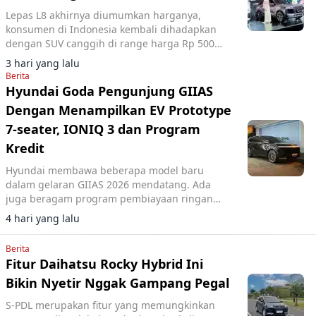
Lepas L8 akhirnya diumumkan harganya,
konsumen di Indonesia kembali dihadapkan
dengan SUV canggih di range harga Rp 500
jutaan.
3 hari yang lalu
Berita
Hyundai Goda Pengunjung GIIAS
Dengan Menampilkan EV Prototype
7-seater, IONIQ 3 dan Program
Kredit
Hyundai membawa beberapa model baru
dalam gelaran GIIAS 2026 mendatang. Ada
juga beragam program pembiayaan ringan
yang mereka rilis.
4 hari yang lalu
Berita
Fitur Daihatsu Rocky Hybrid Ini
Bikin Nyetir Nggak Gampang Pegal
S-PDL merupakan fitur yang memungkinkan