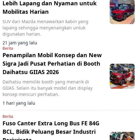
Lebih Lapang dan Nyaman untuk
Mobilitas Harian
SUV dari Mazda menawarkan kabin yang
lapang sehingga menyenangkan untuk
digunakan harian.
21 jam yang lalu
Berita
Penampilan Mobil Konsep dan New
Sigra Jadi Pusat Perhatian di Booth
Daihatsu GIIAS 2026
Daihatsu memiliki booth yang menarik di
GIIAS. Selain itu banyak model dan display
konsep mencuri perhatian.
1 hari yang lalu
Berita
Fuso Canter Extra Long Bus FE 84G
BCL, Bidik Peluang Besar Industri