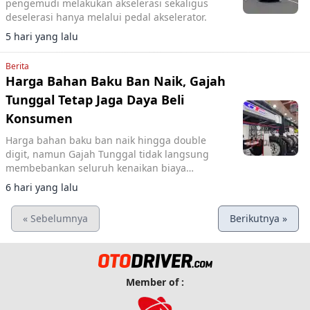
pengemudi melakukan akselerasi sekaligus
deselerasi hanya melalui pedal akselerator.
5 hari yang lalu
Berita
Harga Bahan Baku Ban Naik, Gajah
Tunggal Tetap Jaga Daya Beli
Konsumen
Harga bahan baku ban naik hingga double
digit, namun Gajah Tunggal tidak langsung
membebankan seluruh kenaikan biaya
produksi kepada konsumen.
6 hari yang lalu
« Sebelumnya
Berikutnya »
Member of :