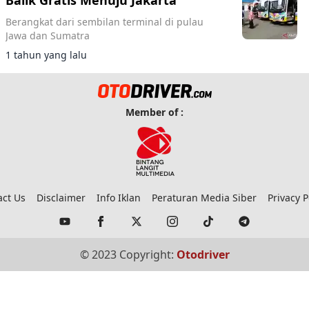
Balik Gratis Menuju Jakarta
Berangkat dari sembilan terminal di pulau
Jawa dan Sumatra
1 tahun yang lalu
Member of :
act Us
Disclaimer
Info Iklan
Peraturan Media Siber
Privacy P
© 2023 Copyright:
Otodriver