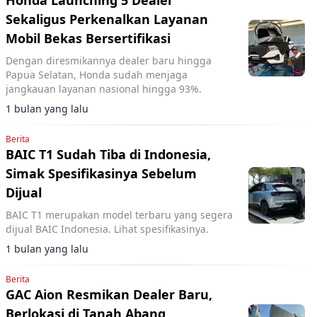
Honda Launching 5 Dealer
Sekaligus Perkenalkan Layanan
Mobil Bekas Bersertifikasi
Dengan diresmikannya dealer baru hingga
Papua Selatan, Honda sudah menjaga
jangkauan layanan nasional hingga 93%.
1 bulan yang lalu
Berita
BAIC T1 Sudah Tiba di Indonesia,
Simak Spesifikasinya Sebelum
Dijual
BAIC T1 merupakan model terbaru yang segera
dijual BAIC Indonesia. Lihat spesifikasinya.
1 bulan yang lalu
Berita
GAC Aion Resmikan Dealer Baru,
Berlokasi di Tanah Abang