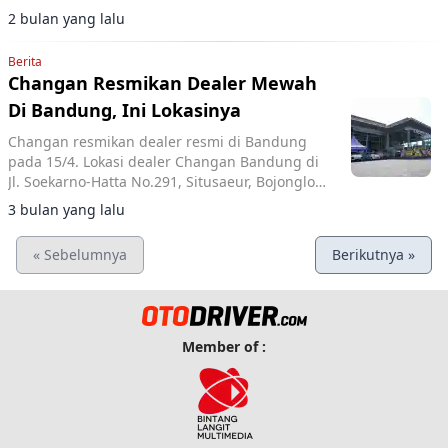
akhir 2026.
2 bulan yang lalu
Berita
Changan Resmikan Dealer Mewah
Di Bandung, Ini Lokasinya
Changan resmikan dealer resmi di Bandung
pada 15/4. Lokasi dealer Changan Bandung di
Jl. Soekarno-Hatta No.291, Situsaeur, Bojongloa
Kidul, lengkap fasilitas 3S.
3 bulan yang lalu
« Sebelumnya
Berikutnya »
Member of :