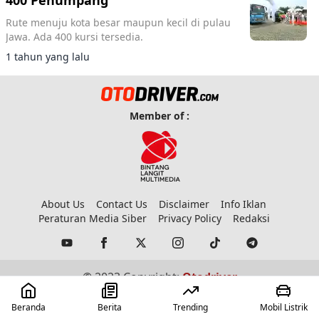
400 Penumpang
Rute menuju kota besar maupun kecil di pulau
Jawa. Ada 400 kursi tersedia.
1 tahun yang lalu
Member of :
About Us
Contact Us
Disclaimer
Info Iklan
Peraturan Media Siber
Privacy Policy
Redaksi
© 2023 Copyright:
Otodriver
Beranda
Berita
Trending
Mobil Listrik