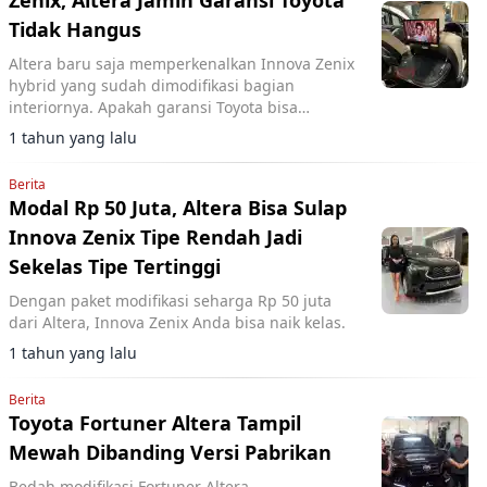
Zenix, Altera Jamin Garansi Toyota
Tidak Hangus
Altera baru saja memperkenalkan Innova Zenix
hybrid yang sudah dimodifikasi bagian
interiornya. Apakah garansi Toyota bisa
hangus?
1 tahun yang lalu
Berita
Modal Rp 50 Juta, Altera Bisa Sulap
Innova Zenix Tipe Rendah Jadi
Sekelas Tipe Tertinggi
Dengan paket modifikasi seharga Rp 50 juta
dari Altera, Innova Zenix Anda bisa naik kelas.
1 tahun yang lalu
Berita
Toyota Fortuner Altera Tampil
Mewah Dibanding Versi Pabrikan
Bedah modifikasi Fortuner Altera